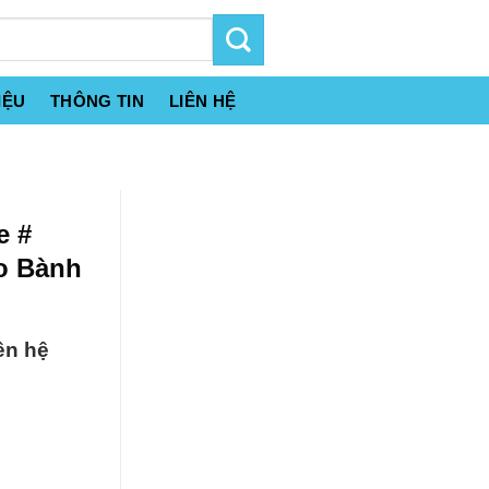
IỆU
THÔNG TIN
LIÊN HỆ
e #
o Bành
ên hệ