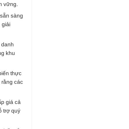
n vững.
 sẵn sàng
giải
t danh
ng khu
biến thực
 rằng các
ấp giá cả
ỗ trợ quý