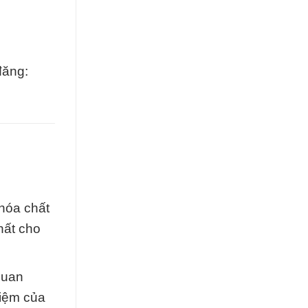
đăng:
hóa chất
hất cho
quan
hiệm của