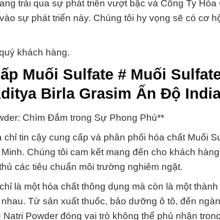
ng trải qua sự phát triển vượt bậc và Công Ty Hóa
vào sự phát triển này. Chúng tôi hy vọng sẽ có cơ h
 quý khách hàng.
ấp Muối Sulfate # Muối Sulfat
itya Birla Grasim Ấn Độ Indi
Powder: Chìm Đắm trong Sự Phong Phú**
 chỉ tin cậy cung cấp và phân phối hóa chất Muối Su
í Minh. Chúng tôi cam kết mang đến cho khách hàng
thủ các tiêu chuẩn môi trường nghiêm ngặt.
 chỉ là một hóa chất thông dụng mà còn là một thàn
 nhau. Từ sản xuất thuốc, bảo dưỡng ô tô, đến ngà
 Natri Powder đóng vai trò không thể phủ nhận tron