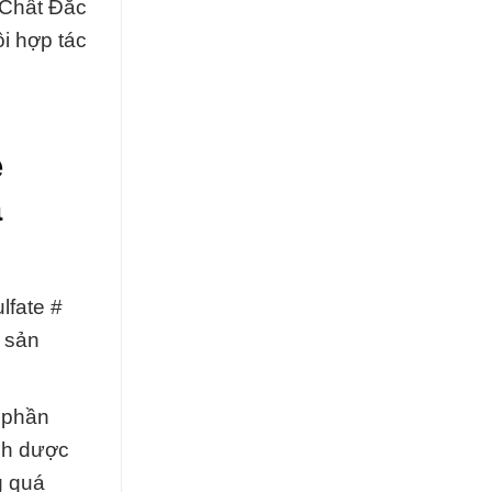
 Chất Đắc
ội hợp tác
e
a
lfate #
 sản
h phần
nh dược
g quá