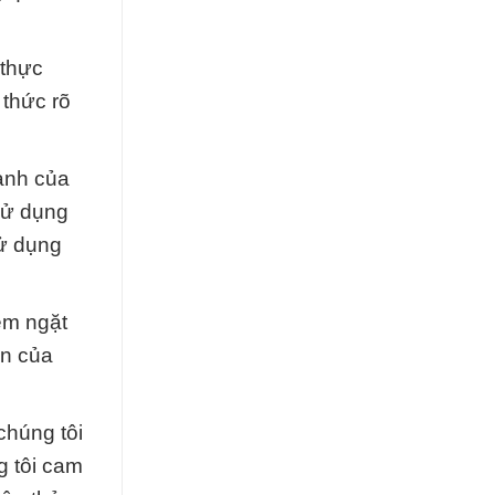
 thực
 thức rõ
cạnh của
sử dụng
sử dụng
êm ngặt
ốn của
chúng tôi
g tôi cam