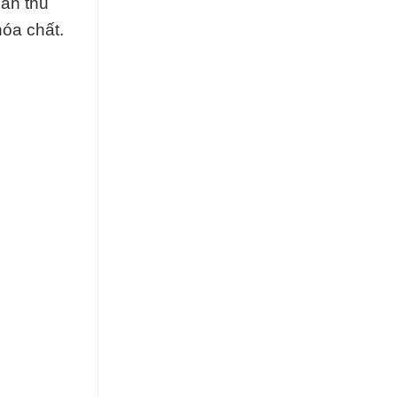
uân thủ
hóa chất.