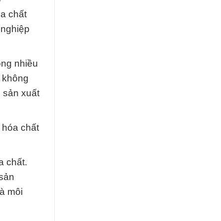
óa chất
 nghiệp
ong nhiều
y không
 sản xuất
 hóa chất
a chất.
 sản
và môi