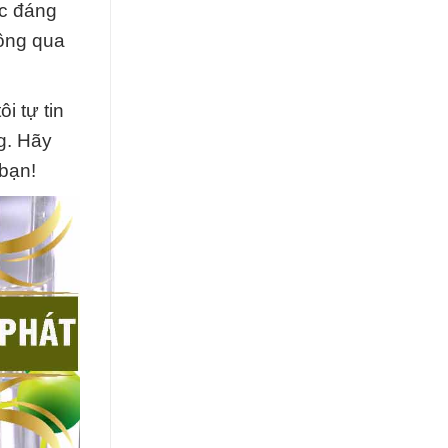
ác đáng
hông qua
i tự tin
g. Hãy
bạn!