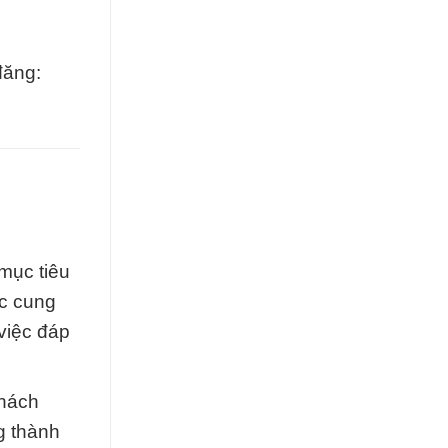
đăng:
mục tiêu
ực cung
việc đáp
khách
g thành