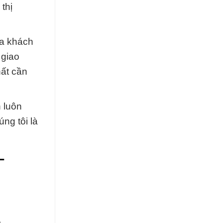
thị
ủa khách
 giao
hất cần
 luôn
ng tôi là
–
p