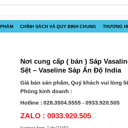
 PHẨM
CHÍNH SÁCH VÀ QUY ĐỊNH CHUNG
THƯƠNG H
Nơi cung cấp ( bán ) Sáp Vasali
Sệt – Vaseline Sáp Ấn Độ India
Giá bán sản phẩm, Quý khách vui lòng li
Phòng kinh doanh :
Hotline : 028.3504.5555 - 0933.920.505
ZALO : 0933.920.505
[contact-form-7 id="1116"]