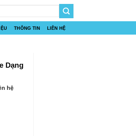
IỆU
THÔNG TIN
LIÊN HỆ
ne Dạng
ên hệ