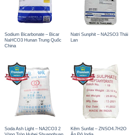
Sodium Bicarbonate – Bicar
Natri Sunphit – NA2SO3 Thái
NaHCO3 Hunan Trung Quốc
Lan
China
Soda Ash Light – NA2CO3 2
Kẽm Sunfat – ZNSO4.7H2O
Vòng Tròn Hubei Shuanghuan
Ấn Độ India