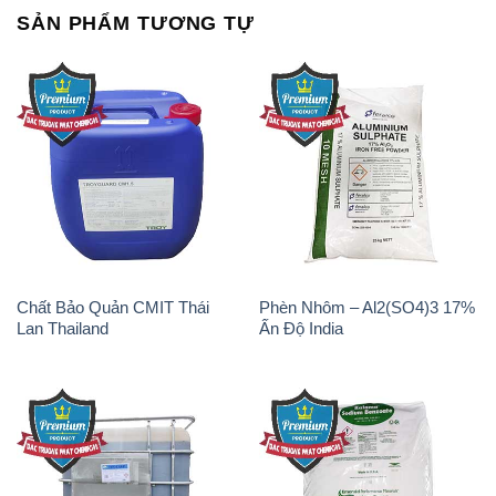
SẢN PHẨM TƯƠNG TỰ
Chất Bảo Quản CMIT Thái
Phèn Nhôm – Al2(SO4)3 17%
Lan Thailand
Ấn Độ India