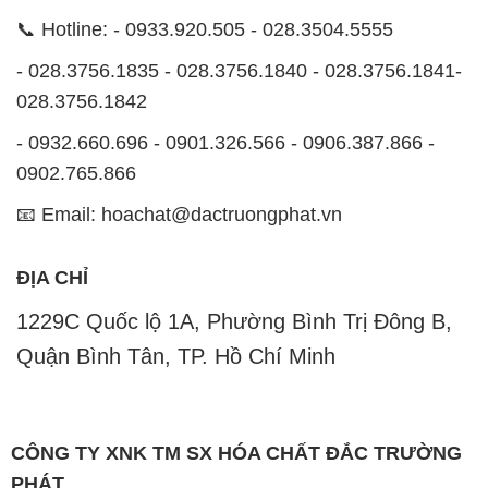
- 0932.660.696 - 0901.326.566 - 0906.387.866 -
0902.765.866
📧 Email: hoachat@dactruongphat.vn
ĐỊA CHỈ
1229C Quốc lộ 1A, Phường Bình Trị Đông B,
Quận Bình Tân, TP. Hồ Chí Minh
CÔNG TY XNK TM SX HÓA CHẤT ĐẮC TRƯỜNG
PHÁT
Công ty Hóa Chất Đắc Trường Phát tự hào là một
đơn vị hàng đầu trong lĩnh vực kinh doanh, phân phối
các loại hóa chất công nghiệp tại TP. Hồ Chí Minh.
Chúng tôi cam kết mang đến cho khách hàng sự hài