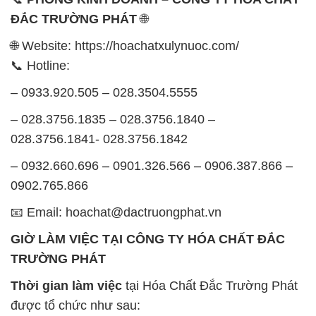
– 0933.920.505 – 028.3504.5555
– 028.3756.1835 – 028.3756.1840 –
028.3756.1841- 028.3756.1842
– 0932.660.696 – 0901.326.566 – 0906.387.866 –
0902.765.866
📧 Email: hoachat@dactruongphat.vn
GIỜ LÀM VIỆC TẠI CÔNG TY HÓA CHẤT ĐẮC
TRƯỜNG PHÁT
Thời gian làm việc
tại Hóa Chất Đắc Trường Phát
được tổ chức như sau:
Thứ 2 đến thứ 6: Buổi sáng: từ 8h đến 11h – Buổi
chiều: từ 12h30 đến 17h
Thứ 7: Buổi sáng: từ 8h đến 11h – Buổi chiều: từ
12h30 đến 16h