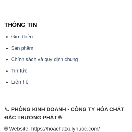
Giới thiệu
Sản phẩm
Chính sách và quy định chung
Tin tức
Liên hệ
📞
PHÒNG KINH DOANH - CÔNG TY HÓA CHẤT
ĐẮC TRƯỜNG PHÁT
🌐
🌐 Website: https://hoachatxulynuoc.com/
📞 Hotline: - 0933.920.505 - 028.3504.5555
- 028.3756.1835 - 028.3756.1840 - 028.3756.1841-
028.3756.1842