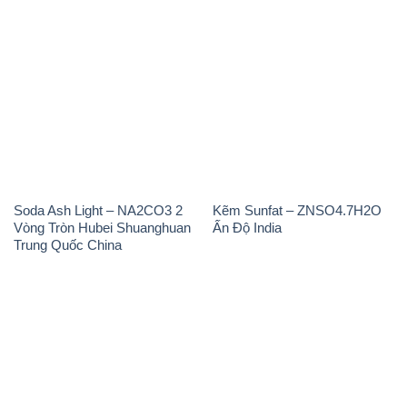
THÔNG TIN
Giới thiệu
Sản phẩm
Chính sách và quy định chung
Tin tức
Liên hệ
📞
PHÒNG KINH DOANH - CÔNG TY HÓA CHẤT
ĐẮC TRƯỜNG PHÁT
🌐