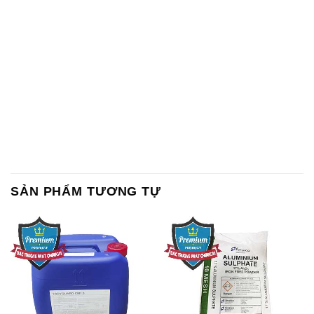
Chất Bảo Quản CMIT Thái
Phèn Nhôm – Al2(SO4)3 17%
Lan Thailand
Ấn Độ India