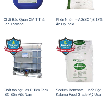
Chất tạo bọt Las P Tico Tank
Sodium Benzoate – Mốc Bột
IBC Bồn Việt Nam
Kalama Food Grade Mỹ Usa
Oxit Titan KA100 – Tio2 Trung
Polymer Diafloc AP 120C
Quốc China
Mitsubishi Nhật Bản Japan