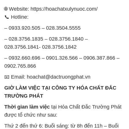
Thời gian làm việc
tại Hóa Chất Đắc Trường Phát
được tổ chức như sau:
Thứ 2 đến thứ 6: Buổi sáng: từ 8h đến 11h – Buổi
chiều: từ 12h30 đến 17h
Thứ 7: Buổi sáng: từ 8h đến 11h – Buổi chiều: từ
12h30 đến 16h
Chủ nhật: Nghỉ chủ nhật hàng tuần
Chúng tôi rất trân trọng thời gian và cam kết tuân
thủ giờ làm việc để đảm bảo sự hỗ trợ tốt nhất cho
khách hàng và đảm bảo hiệu suất công việc cao
nhất của nhân viên.
BẢN ĐỒ MAP TẠI CÔNG TY HÓA CHẤT ĐẮC
TRƯỜNG PHÁT
ĐỊA CHỈ: 1229C Quốc lộ 1A, Phường Bình Trị