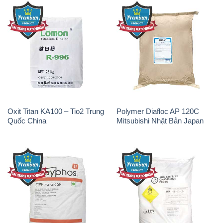
Sodium Tripoly Phosphate –
Sodium Percarbonate Dạng
STPP Prayphos Bỉ Belgium
Bột Trung Quốc China
Sodium Bicarbonate – Bicar
Natri Sunphit – NA2SO3 Thái