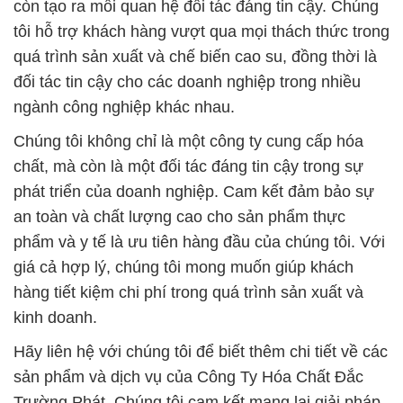
Hãy liên hệ với chúng tôi để biết thêm chi tiết về các
sản phẩm và dịch vụ của Công Ty Hóa Chất Đắc
Trường Phát. Chúng tôi cam kết mang lại giải pháp
tốt nhất cho mọi nhu cầu về hóa chất của doanh
nghiệp bạn. Đồng hành cùng Công Ty Hóa Chất
Đắc Trường Phát để tối ưu hóa quá trình sản xuất
và đạt được thành công bền vững.
# Đơn vị chuyên phân phối & thương mại
Granulated KMnO4 Kali _ Thuốc Tím Universal Ấn
Độ
# Đơn vị chuyên cung cấp = phân phối Granulated
KMnO4 Kali _ Thuốc Tím Universal Ấn Độ
# Nơi thương mại Þ cung cấp Granulated KMnO4
Kali _ Thuốc Tím Universal Ấn Độ
# Đơn vị thương mại ¬ cung cấp Granulated