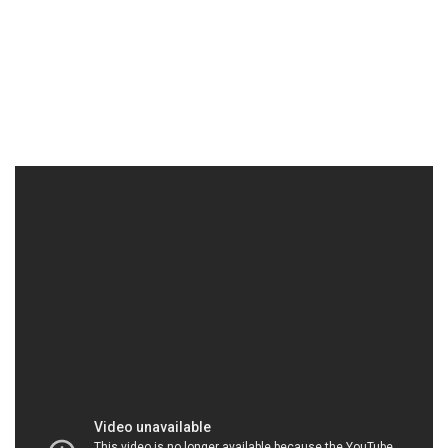
HOACHATXULYNUOC.COM | Công ty chuyên
phân phối – bán hóa chất tại Thành phố Hồ Chí