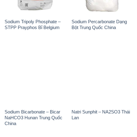
NaHCO3 Hunan Trung Quốc
Lan
China
Soda Ash Light – NA2CO3 2
Kẽm Sunfat – ZNSO4.7H2O
Vòng Tròn Hubei Shuanghuan
Ấn Độ India
Trung Quốc China