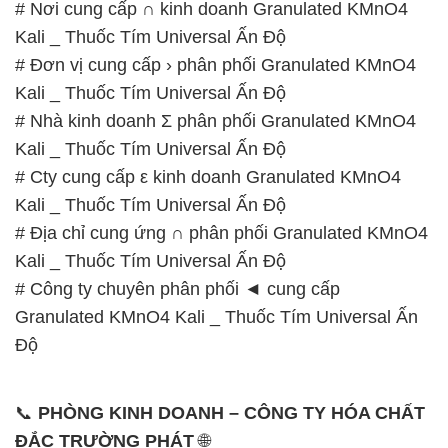
📞
PHÒNG KINH DOANH – CÔNG TY HÓA CHẤT
ĐẮC TRƯỜNG PHÁT
🌐
🌐 Website: https://hoachatxulynuoc.com/
📞 Hotline:
– 0933.920.505 – 028.3504.5555
– 028.3756.1835 – 028.3756.1840 –
028.3756.1841- 028.3756.1842
– 0932.660.696 – 0901.326.566 – 0906.387.866 –
0902.765.866
📧 Email: hoachat@dactruongphat.vn
GIỜ LÀM VIỆC TẠI CÔNG TY HÓA CHẤT ĐẮC
TRƯỜNG PHÁT