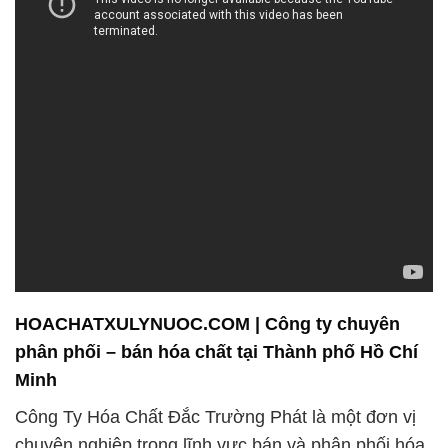
Minh
Công Ty Hóa Chất Đắc Trường Phát là một đơn vị
chuyên nghiệp trong lĩnh vực bán và phân phối hóa
chất, cam kết đem đến cho khách hàng những sản
phẩm chất lượng cao và dịch vụ chuyên nghiệp.
Chúng tôi tự hào về việc tuân thủ nghiêm ngặt các
tiêu chuẩn an toàn và môi trường, nhằm đảm bảo
rằng mọi sản phẩm hóa chất mà chúng tôi cung cấp
không chỉ đáp ứng các yêu cầu kỹ thuật mà còn
đảm bảo an toàn cho người sử dụng và môi trường
xung quanh.
Chúng tôi luôn sẵn sàng phục vụ và đồng hành
cùng quý khách hàng, đáp ứng mọi nhu cầu về hóa
chất tinh khiết. Cam kết về bảo vệ môi trường và an
toàn là một phần quan trọng của triết lý kinh doanh