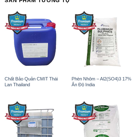
SẢN PHẨM TƯƠNG TỰ
Chất Bảo Quản CMIT Thái
Phèn Nhôm – Al2(SO4)3 17%
Lan Thailand
Ấn Độ India