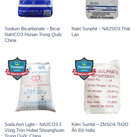
Sodium Bicarbonate – Bicar
Natri Sunphit – NA2SO3 Thái
NaHCO3 Hunan Trung Quốc
Lan
China
Soda Ash Light – NA2CO3 2
Kẽm Sunfat – ZNSO4.7H2O
Vòng Tròn Hubei Shuanghuan
Ấn Độ India
Trung Quốc China