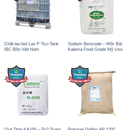
Chất tạo bọt Las P Tico Tank
Sodium Benzoate – Mốc Bột
IBC Bồn Việt Nam
Kalama Food Grade Mỹ Usa
Oxit Titan KA100 – Tio2 Trung
Polymer Diafloc AP 120C
Quốc China
Mitsubishi Nhật Bản Japan