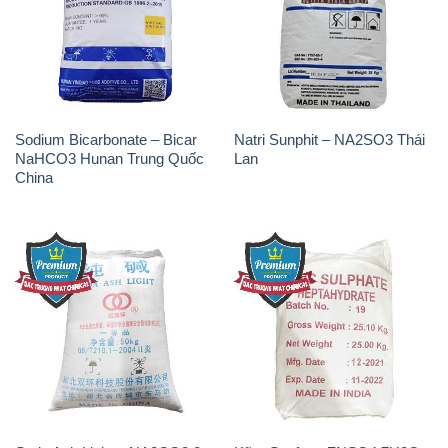
Sodium Bicarbonate – Bicar
Natri Sunphit – NA2SO3 Thái
NaHCO3 Hunan Trung Quốc
Lan
China
Soda Ash Light – NA2CO3 2
Kẽm Sunfat – ZNSO4.7H2O
Vòng Tròn Hubei Shuanghuan
Ấn Độ India
Trung Quốc China