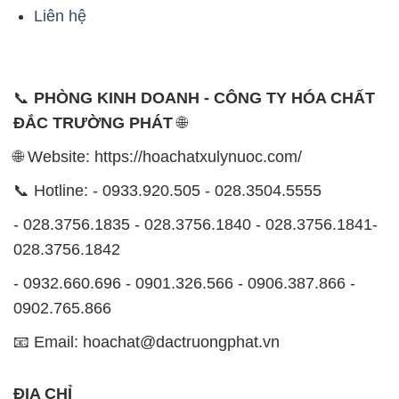
ĐẮC TRƯỜNG PHÁT
🌐
🌐 Website: https://hoachatxulynuoc.com/
📞 Hotline: - 0933.920.505 - 028.3504.5555
- 028.3756.1835 - 028.3756.1840 - 028.3756.1841-
028.3756.1842
- 0932.660.696 - 0901.326.566 - 0906.387.866 -
0902.765.866
📧 Email: hoachat@dactruongphat.vn
ĐỊA CHỈ
1229C Quốc lộ 1A, Phường Bình Trị Đông B,
Quận Bình Tân, TP. Hồ Chí Minh