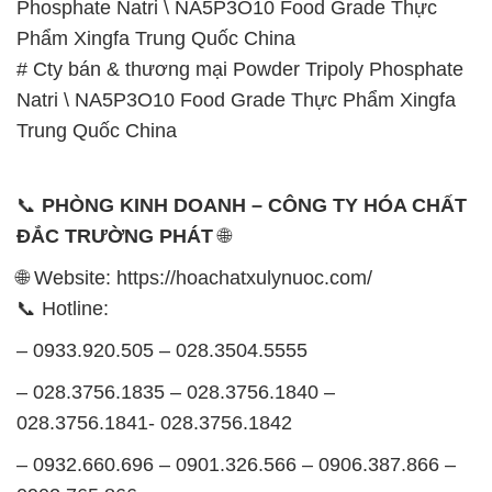
📞
PHÒNG KINH DOANH – CÔNG TY HÓA CHẤT
ĐẮC TRƯỜNG PHÁT
🌐
🌐 Website: https://hoachatxulynuoc.com/
📞 Hotline:
– 0933.920.505 – 028.3504.5555
– 028.3756.1835 – 028.3756.1840 –
028.3756.1841- 028.3756.1842
– 0932.660.696 – 0901.326.566 – 0906.387.866 –
0902.765.866
📧 Email: hoachat@dactruongphat.vn
GIỜ LÀM VIỆC TẠI CÔNG TY HÓA CHẤT ĐẮC
TRƯỜNG PHÁT