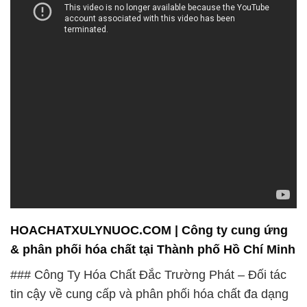
HOACHATXULYNUOC.COM | Công ty cung ứng
& phân phối hóa chất tại Thành phố Hồ Chí Minh
### Công Ty Hóa Chất Đắc Trường Phát – Đối tác
tin cậy về cung cấp và phân phối hóa chất đa dạng
tại Việt Nam
#### **Hóa chất ngành thủy tinh và ứng dụng của
chúng**
Chào mừng bạn đến với Công ty Hóa Chất Đắc