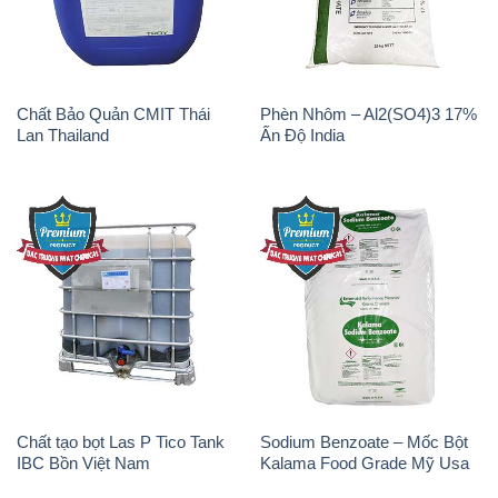
Chất tạo bọt Las P Tico Tank
Sodium Benzoate – Mốc Bột
IBC Bồn Việt Nam
Kalama Food Grade Mỹ Usa
Oxit Titan KA100 – Tio2 Trung
Polymer Diafloc AP 120C
Quốc China
Mitsubishi Nhật Bản Japan