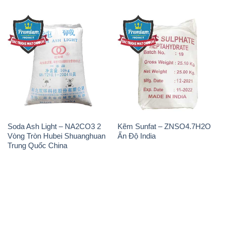
THÔNG TIN
Giới thiệu
Sản phẩm
Chính sách và quy định chung
Tin tức
Liên hệ
📞
PHÒNG KINH DOANH - CÔNG TY HÓA CHẤT