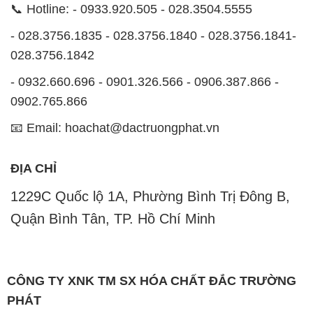
CÔNG TY XNK TM SX HÓA CHẤT ĐẮC TRƯỜNG
PHÁT
Công ty Hóa Chất Đắc Trường Phát tự hào là một
đơn vị hàng đầu trong lĩnh vực kinh doanh, phân phối
các loại hóa chất công nghiệp tại TP. Hồ Chí Minh.
Chúng tôi cam kết mang đến cho khách hàng sự hài
lòng và đáp ứng nhu cầu của họ một cách tốt nhất.
Với nhiều năm kinh nghiệm trong ngành, chúng tôi
hiểu rõ tầm quan trọng của chất lượng và giá trị của
sản phẩm. Chính vì vậy, chúng tôi luôn tìm kiếm và
cung cấp những sản phẩm hóa chất chất lượng cao
và giá thành hợp lý, đảm bảo mang lại lợi ích lớn
nhất cho khách hàng.
Chúng tôi coi trọng uy tín trong kinh doanh và luôn