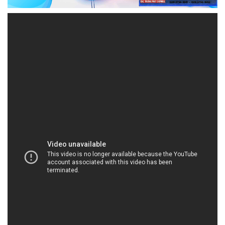
HOACHATXULYNUOC.COM | Công ty cung ứng
& phân phối hóa chất tại Thành phố Hồ Chí Minh
Công Ty Hóa Chất Đắc Trường Phát là đơn vị
chuyên kinh doanh và phân phối hóa chất, cam kết
đem đến sự hài lòng tối đa cho khách hàng thông
qua những giải pháp thân thiện với môi trường và
chất lượng sản phẩm hàng đầu.