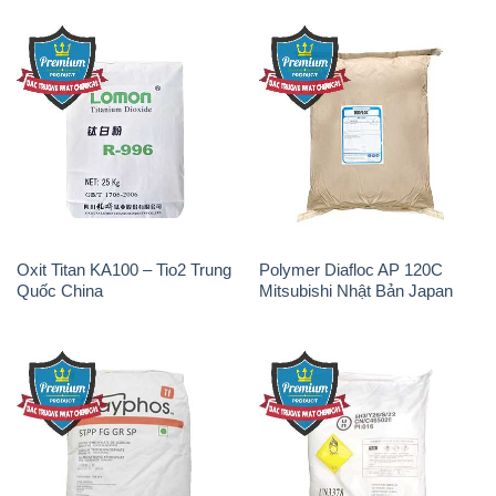
Sodium Tripoly Phosphate –
Sodium Percarbonate Dạng
STPP Prayphos Bỉ Belgium
Bột Trung Quốc China