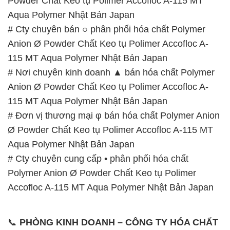
📞
PHÒNG KINH DOANH – CÔNG TY HÓA CHẤT
ĐẮC TRƯỜNG PHÁT
🌐
🌐 Website: https://hoachatxulynuoc.com/
📞 Hotline:
– 0933.920.505 – 028.3504.5555
– 028.3756.1835 – 028.3756.1840 –
028.3756.1841- 028.3756.1842
– 0932.660.696 – 0901.326.566 – 0906.387.866 –
0902.765.866
📧 Email: hoachat@dactruongphat.vn
GIỜ LÀM VIỆC TẠI CÔNG TY HÓA CHẤT ĐẮC
TRƯỜNG PHÁT