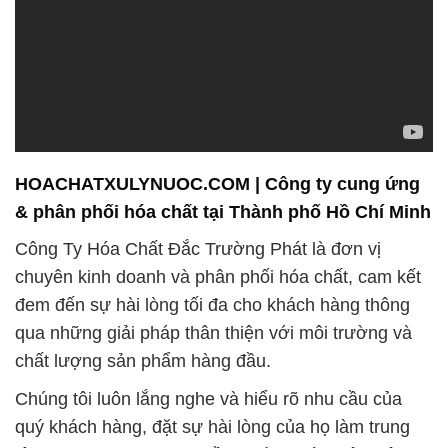
Chúng tôi luôn lắng nghe và hiểu rõ nhu cầu của
quý khách hàng, đặt sự hài lòng của họ làm trung
tâm cho mọi giao dịch. Đồng thời, chúng tôi không
ngừng tìm kiếm và áp dụng các giải pháp sản xuất
thân thiện với môi trường, nhằm góp phần vào sự
bền vững của ngành công nghiệp.
Danh mục sản phẩm hóa chất của chúng tôi được
nhập khẩu từ các quốc gia nổi tiếng trên thế giới,
đảm bảo chất lượng và đa dạng để đáp ứng mọi
nhu cầu của khách hàng. Trong đó, sản phẩm phèn
nhôm sunfat của chúng tôi được cam kết về chất
lượng cao, đáp ứng mọi tiêu chuẩn và yêu cầu kỹ
thuật.
Với sự nỗ lực không ngừng, chúng tôi không chỉ
đưa ra các giải pháp hóa chất tối ưu cho ngành