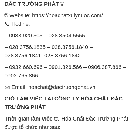
Thời gian làm việc
tại Hóa Chất Đắc Trường Phát
được tổ chức như sau:
Thứ 2 đến thứ 6: Buổi sáng: từ 8h đến 11h – Buổi
chiều: từ 12h30 đến 17h
Thứ 7: Buổi sáng: từ 8h đến 11h – Buổi chiều: từ
12h30 đến 16h
Chủ nhật: Nghỉ chủ nhật hàng tuần
Chúng tôi rất trân trọng thời gian và cam kết tuân
thủ giờ làm việc để đảm bảo sự hỗ trợ tốt nhất cho
khách hàng và đảm bảo hiệu suất công việc cao
nhất của nhân viên.
BẢN ĐỒ MAP TẠI CÔNG TY HÓA CHẤT ĐẮC
TRƯỜNG PHÁT
ĐỊA CHỈ: 1229C Quốc lộ 1A, Phường Bình Trị