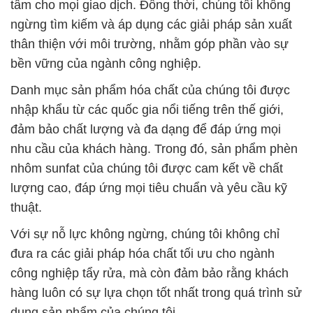
công nghiệp tẩy rửa, mà còn đảm bảo rằng khách
hàng luôn có sự lựa chọn tốt nhất trong quá trình sử
dụng sản phẩm của chúng tôi.
Đội ngũ chuyên nghiệp và tận tâm của chúng tôi tự
hào mang đến sự đáng tin cậy cho các doanh
nghiệp và tổ chức trong nhiều ngành công nghiệp
khác nhau. Chúng tôi mong muốn được hợp tác
cùng quý khách hàng, trở thành một phần của cộng
đồng đối tác hài lòng của Công Ty Hóa Chất Đắc
Trường Phát.
Đừng ngần ngại liên hệ với chúng tôi, đội ngũ
chuyên gia của chúng tôi luôn sẵn lòng tư vấn và hỗ
trợ để đảm bảo bạn lựa chọn được sản phẩm phù
hợp nhất và đáp ứng mọi yêu cầu kỹ thuật của bạn.
# Nơi cung cấp Σ thương mại hóa chất Polymer