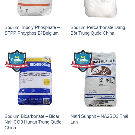
Sodium Bicarbonate – Bicar
Natri Sunphit – NA2SO3 Thái
NaHCO3 Hunan Trung Quốc
Lan
China
Soda Ash Light – NA2CO3 2
Kẽm Sunfat – ZNSO4.7H2O
Vòng Tròn Hubei Shuanghuan
Ấn Độ India
Trung Quốc China