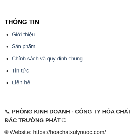
ĐẮC TRƯỜNG PHÁT
🌐
🌐 Website: https://hoachatxulynuoc.com/
📞 Hotline: - 0933.920.505 - 028.3504.5555
- 028.3756.1835 - 028.3756.1840 - 028.3756.1841-
028.3756.1842
- 0932.660.696 - 0901.326.566 - 0906.387.866 -
0902.765.866
📧 Email: hoachat@dactruongphat.vn
ĐỊA CHỈ
1229C Quốc lộ 1A, Phường Bình Trị Đông B,
Quận Bình Tân, TP. Hồ Chí Minh