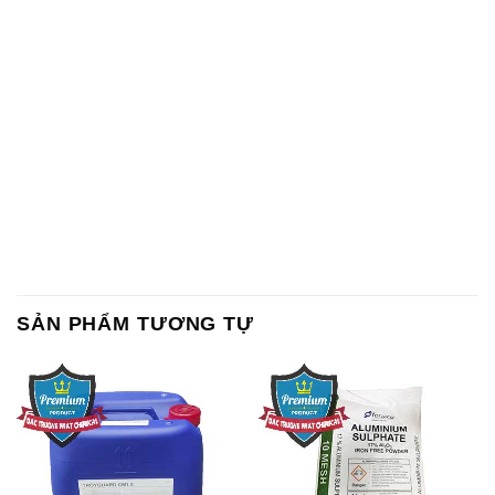
Chất Bảo Quản CMIT Thái
Phèn Nhôm – Al2(SO4)3 17%
Lan Thailand
Ấn Độ India