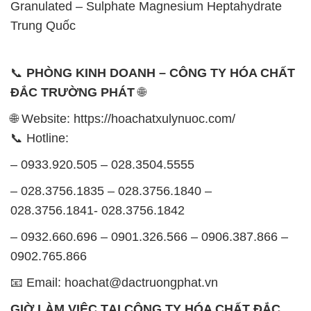
Granulated – Sulphate Magnesium Heptahydrate
Trung Quốc
📞
PHÒNG KINH DOANH – CÔNG TY HÓA CHẤT
ĐẮC TRƯỜNG PHÁT
🌐
🌐 Website: https://hoachatxulynuoc.com/
📞 Hotline:
– 0933.920.505 – 028.3504.5555
– 028.3756.1835 – 028.3756.1840 –
028.3756.1841- 028.3756.1842
– 0932.660.696 – 0901.326.566 – 0906.387.866 –
0902.765.866
📧 Email: hoachat@dactruongphat.vn
GIỜ LÀM VIỆC TẠI CÔNG TY HÓA CHẤT ĐẮC