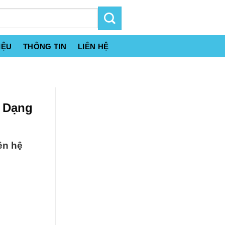
IỆU
THÔNG TIN
LIÊN HỆ
 Dạng
ên hệ