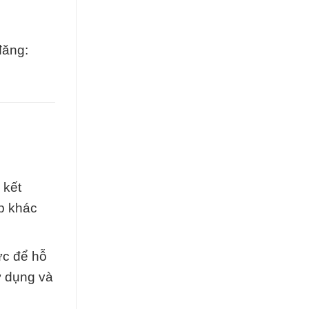
đăng:
 kết
p khác
ực để hỗ
ử dụng và