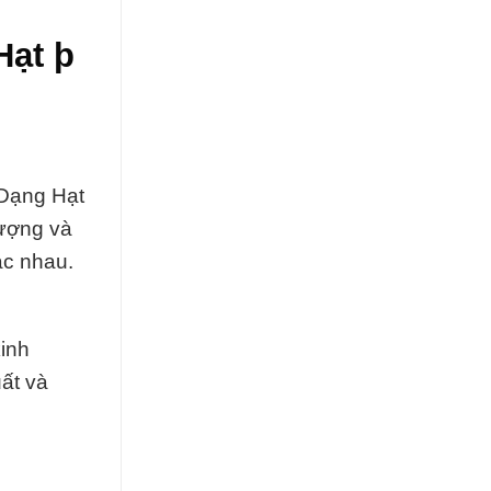
Hạt þ
 Dạng Hạt
lượng và
ác nhau.
inh
ất và