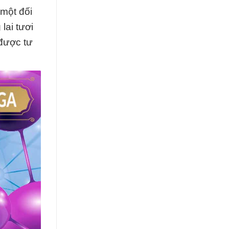
một đối
lai tươi
 được tư