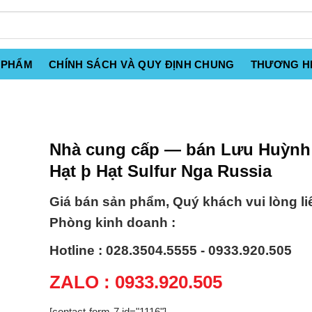
 PHẨM
CHÍNH SÁCH VÀ QUY ĐỊNH CHUNG
THƯƠNG H
Nhà cung cấp — bán Lưu Huỳnh
Hạt þ Hạt Sulfur Nga Russia
Giá bán sản phẩm, Quý khách vui lòng li
Phòng kinh doanh :
Hotline : 028.3504.5555 - 0933.920.505
ZALO : 0933.920.505
[contact-form-7 id="1116"]