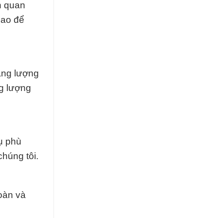
n quan
cao để
ăng lượng
ng lượng
ụ phù
húng tôi.
oàn và