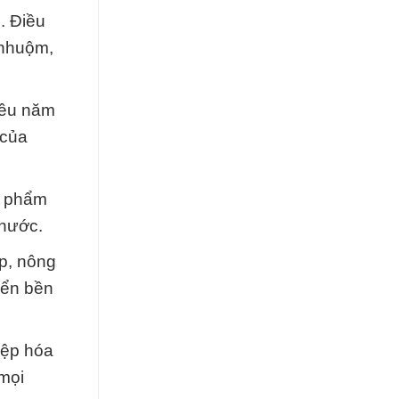
. Điều
 nhuộm,
hiều năm
 của
n phẩm
 nước.
p, nông
iển bền
iệp hóa
 mọi