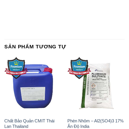
SẢN PHẨM TƯƠNG TỰ
Chất Bảo Quản CMIT Thái
Phèn Nhôm – Al2(SO4)3 17%
Lan Thailand
Ấn Độ India