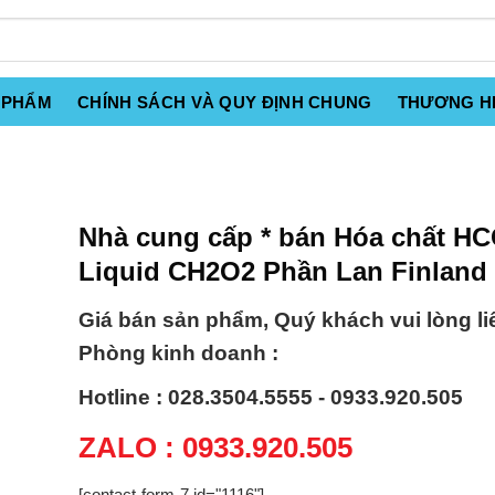
 PHẨM
CHÍNH SÁCH VÀ QUY ĐỊNH CHUNG
THƯƠNG H
Nhà cung cấp * bán Hóa chất H
Liquid CH2O2 Phần Lan Finland
Giá bán sản phẩm, Quý khách vui lòng li
Phòng kinh doanh :
Hotline : 028.3504.5555 - 0933.920.505
ZALO : 0933.920.505
[contact-form-7 id="1116"]