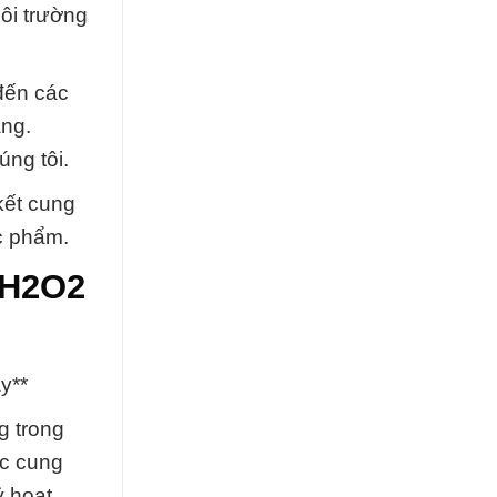
môi trường
 đến các
àng.
ng tôi.
kết cung
c phẩm.
CH2O2
y**
g trong
ệc cung
ỷ hoạt