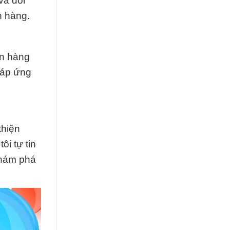
và đổi
h hàng.
ên hàng
đáp ứng
thiện
ôi tự tin
khám phá