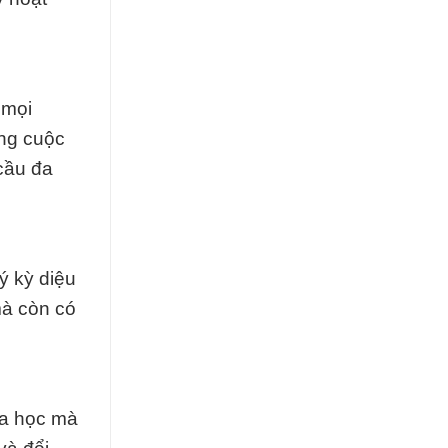
 mọi
ong cuộc
cầu đa
ý kỳ diệu
mà còn có
óa học mà