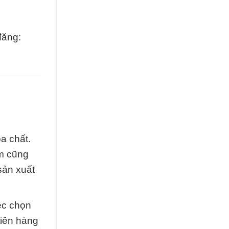
đăng:
a chất.
ẩm cũng
sản xuất
ệc chọn
tiên hàng