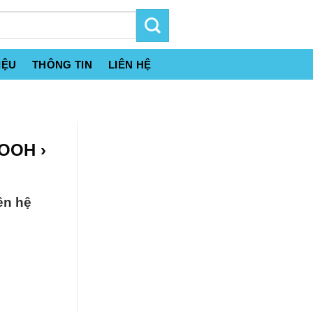
IỆU
THÔNG TIN
LIÊN HỆ
COOH ›
ên hệ