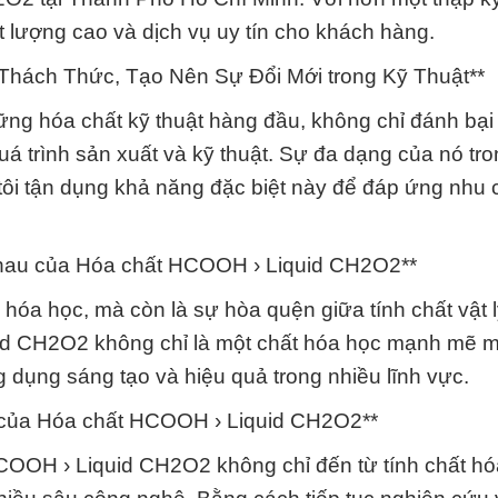
 lượng cao và dịch vụ uy tín cho khách hàng.
Thách Thức, Tạo Nên Sự Đổi Mới trong Kỹ Thuật**
g hóa chất kỹ thuật hàng đầu, không chỉ đánh bại
á trình sản xuất và kỹ thuật. Sự đa dạng của nó tr
ôi tận dụng khả năng đặc biệt này để đáp ứng nhu 
Nhau của Hóa chất HCOOH › Liquid CH2O2**
 hóa học, mà còn là sự hòa quện giữa tính chất vật l
id CH2O2 không chỉ là một chất hóa học mạnh mẽ 
g dụng sáng tạo và hiệu quả trong nhiều lĩnh vực.
 của Hóa chất HCOOH › Liquid CH2O2**
COOH › Liquid CH2O2 không chỉ đến từ tính chất h