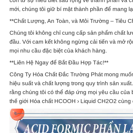
còn từ sự hiểu biết sâu rộng về thành phần và 
mới, chúng tôi giữ bí mật thành phần để mang l
**Chất Lượng, An Toàn, và Môi Trường – Tiêu 
Chúng tôi không chỉ cung cấp sản phẩm chất lượ
đầu. Với cam kết không ngừng cải tiến và mở 
mọi nhu cầu đặc biệt của khách hàng.
**Liên Hệ Ngay để Bắt Đầu Hợp Tác!**
Công Ty Hóa Chất Đắc Trường Phát mong muốn trở
hiệu suất và chất lượng trong quy trình sản xuất
rằng chúng tôi có thể đáp ứng mọi yêu cầu của 
thế giới Hóa chất HCOOH › Liquid CH2O2 cùng c