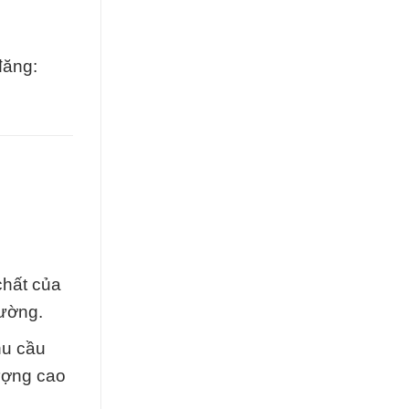
đăng:
chất của
rường.
hu cầu
ượng cao