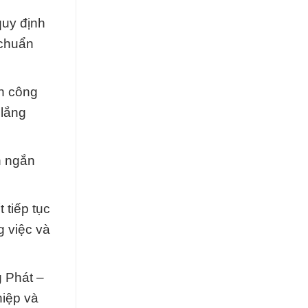
quy định
 chuẩn
nh công
 lắng
n ngắn
 tiếp tục
 việc và
g Phát –
hiệp và