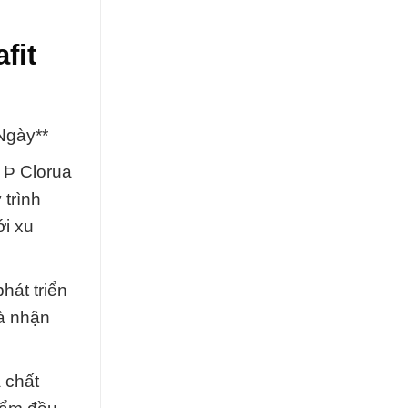
fit
Ngày**
 Þ Clorua
trình
ới xu
hát triển
là nhận
 chất