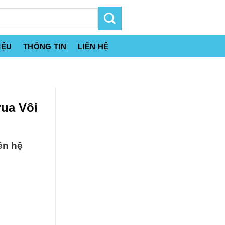
IỆU
THÔNG TIN
LIÊN HỆ
rua Vôi
ên hệ