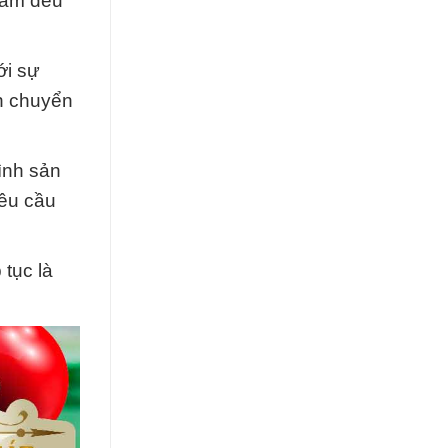
phẩm đều
ới sự
ận chuyển
ình sản
yêu cầu
 tục là