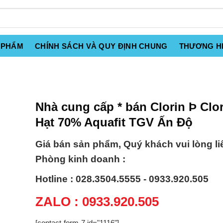
 PHẨM
CHÍNH SÁCH VÀ QUY ĐỊNH CHUNG
THƯƠNG H
Nhà cung cấp * bán Clorin Þ Clo
Hạt 70% Aquafit TGV Ấn Độ
Giá bán sản phẩm, Quý khách vui lòng li
Phòng kinh doanh :
Hotline : 028.3504.5555 - 0933.920.505
ZALO : 0933.920.505
[contact-form-7 id="1116"]