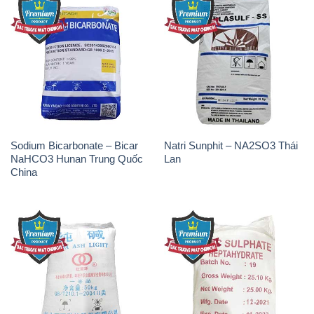
Sodium Bicarbonate – Bicar
Natri Sunphit – NA2SO3 Thái
NaHCO3 Hunan Trung Quốc
Lan
China
Soda Ash Light – NA2CO3 2
Kẽm Sunfat – ZNSO4.7H2O
Vòng Tròn Hubei Shuanghuan
Ấn Độ India
Trung Quốc China