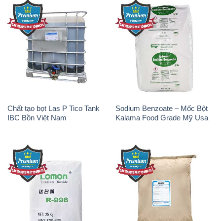
Chất tạo bọt Las P Tico Tank
Sodium Benzoate – Mốc Bột
IBC Bồn Việt Nam
Kalama Food Grade Mỹ Usa
Oxit Titan KA100 – Tio2 Trung
Polymer Diafloc AP 120C
Quốc China
Mitsubishi Nhật Bản Japan