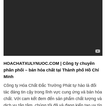
HOACHATXULYNUOC.COM | Công ty chuyên
phân phối – bán hóa chất tại Thành phố Hồ Chí
Minh
Công ty Hóa Chất Đắc Trường Phát tự hào là đối
tác đáng tin cậy trong lĩnh vực cung ứng và bán hóa
chất. Với cam kết đem đến sản phẩm chất lượng và
dịch vụ tận tâm, chúng tôi đã và đang kiến tạo uy tín
của mình trong ngành công nghiệp hóa chất.
3. **Thải Bỏ Hóa Chất Đúng Cách:**
Chúng tôi cam kết thực hiện quá trình xử lý và thải
bỏ hóa chất một cách an toàn và hiệu quả. Hệ thống