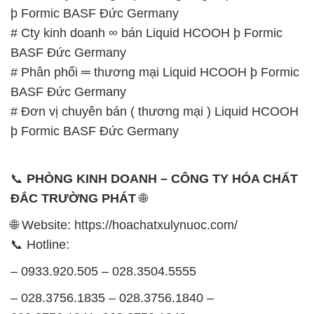
BASF Đức Germany
# Đơn vị chuyên bán ( thương mại ) Liquid HCOOH
þ Formic BASF Đức Germany
📞
PHÒNG KINH DOANH – CÔNG TY HÓA CHẤT
ĐẮC TRƯỜNG PHÁT
🌐
🌐 Website: https://hoachatxulynuoc.com/
📞 Hotline:
– 0933.920.505 – 028.3504.5555
– 028.3756.1835 – 028.3756.1840 –
028.3756.1841- 028.3756.1842
– 0932.660.696 – 0901.326.566 – 0906.387.866 –
0902.765.866
📧 Email: hoachat@dactruongphat.vn