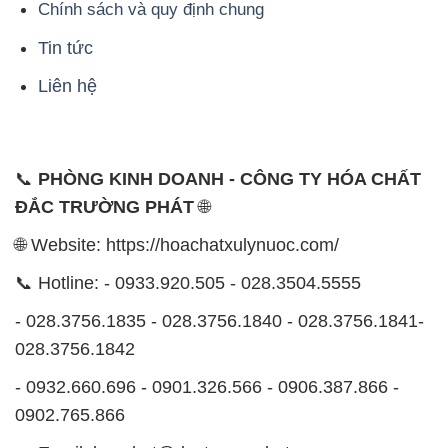
📞
PHÒNG KINH DOANH - CÔNG TY HÓA CHẤT
ĐẮC TRƯỜNG PHÁT
🌐
🌐 Website: https://hoachatxulynuoc.com/
📞 Hotline: - 0933.920.505 - 028.3504.5555
- 028.3756.1835 - 028.3756.1840 - 028.3756.1841-
028.3756.1842
- 0932.660.696 - 0901.326.566 - 0906.387.866 -
0902.765.866
📧 Email: hoachat@dactruongphat.vn
ĐỊA CHỈ
1229C Quốc lộ 1A, Phường Bình Trị Đông B,