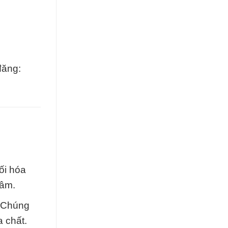
đăng:
ối hóa
tâm.
. Chúng
a chất.