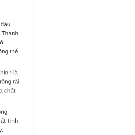
 đầu
i Thành
ối
ông thể
hính là
rộng rãi
a chất
ông
ất Tinh
y.