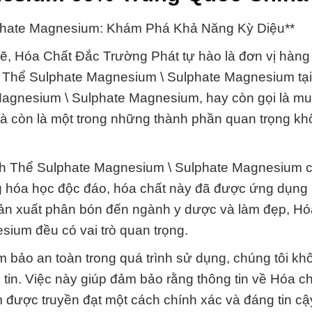
lphate Magnesium: Khám Phá Khả Năng Kỳ Diệu**
mẽ, Hóa Chất Đắc Trường Phát tự hào là đơn vị hàng
nh Thể Sulphate Magnesium \ Sulphate Magnesium tạ
Magnesium \ Sulphate Magnesium, hay còn gọi là mu
à còn là một trong những thành phần quan trọng kh
.
nh Thể Sulphate Magnesium \ Sulphate Magnesium c
g hóa học độc đáo, hóa chất này đã được ứng dụng 
sản xuất phân bón đến ngành y dược và làm đẹp, Hó
ium đều có vai trò quan trọng.
m bảo an toàn trong quá trình sử dụng, chúng tôi kh
tin. Việc này giúp đảm bảo rằng thông tin về Hóa ch
ược truyền đạt một cách chính xác và đáng tin cậ