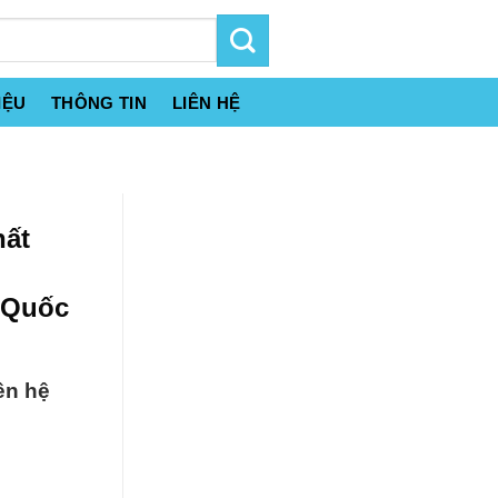
IỆU
THÔNG TIN
LIÊN HỆ
hất
 Quốc
ên hệ