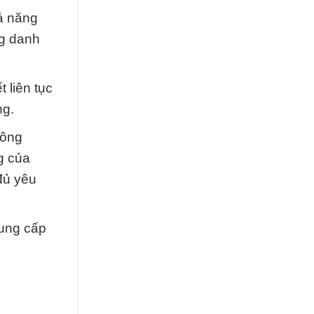
hả năng
ng danh
 liên tục
ng.
hông
g của
đủ yêu
cung cấp