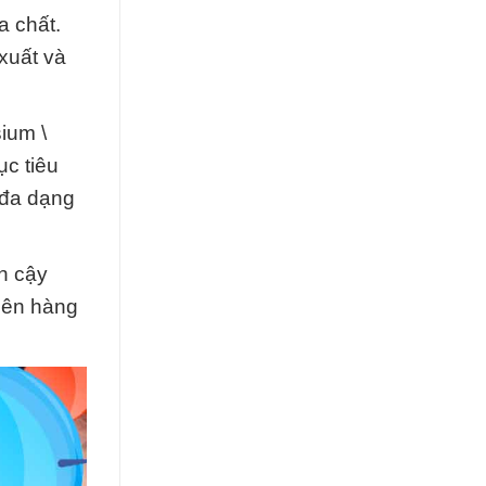
a chất.
xuất và
ium \
ục tiêu
 đa dạng
n cậy
 lên hàng