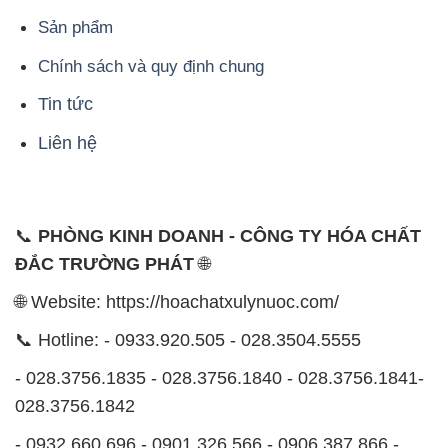
Sản phẩm
Chính sách và quy định chung
Tin tức
Liên hệ
📞
PHÒNG KINH DOANH - CÔNG TY HÓA CHẤT
ĐẮC TRƯỜNG PHÁT
🌐
🌐 Website: https://hoachatxulynuoc.com/
📞 Hotline: - 0933.920.505 - 028.3504.5555
- 028.3756.1835 - 028.3756.1840 - 028.3756.1841-
028.3756.1842
- 0932.660.696 - 0901.326.566 - 0906.387.866 -