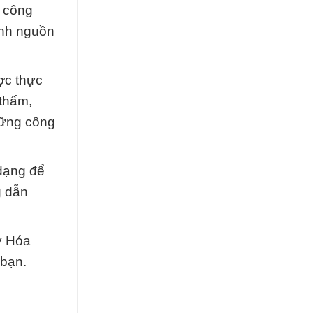
h công
ành nguồn
ợc thực
 thấm,
hững công
 dạng để
g dẫn
ty Hóa
 bạn.