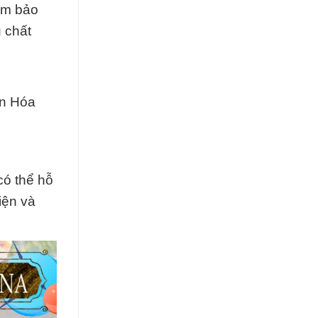
đảm bảo
 chất
ển Hóa
có thể hỗ
iện và