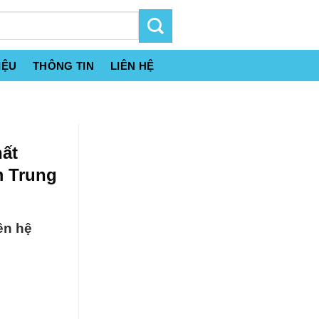
IỆU
THÔNG TIN
LIÊN HỆ
ất
m Trung
ên hệ