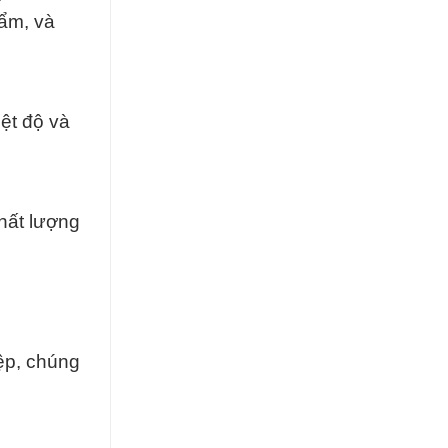
hẩm, và
ệt độ và
hất lượng
ệp, chúng