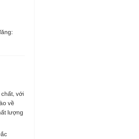
đăng:
chất, với
hào về
hất lượng
Đắc