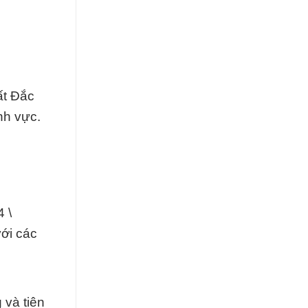
ất Đắc
nh vực.
 \
với các
 và tiên