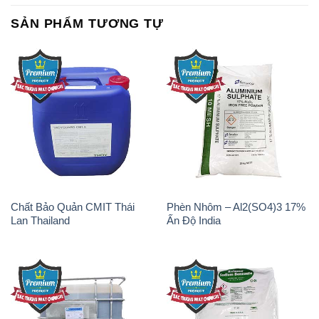
SẢN PHẨM TƯƠNG TỰ
Chất Bảo Quản CMIT Thái
Phèn Nhôm – Al2(SO4)3 17%
Lan Thailand
Ấn Độ India