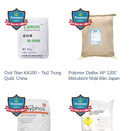
Oxit Titan KA100 – Tio2 Trung
Polymer Diafloc AP 120C
Quốc China
Mitsubishi Nhật Bản Japan
Sodium Tripoly Phosphate –
Sodium Percarbonate Dạng
STPP Prayphos Bỉ Belgium
Bột Trung Quốc China