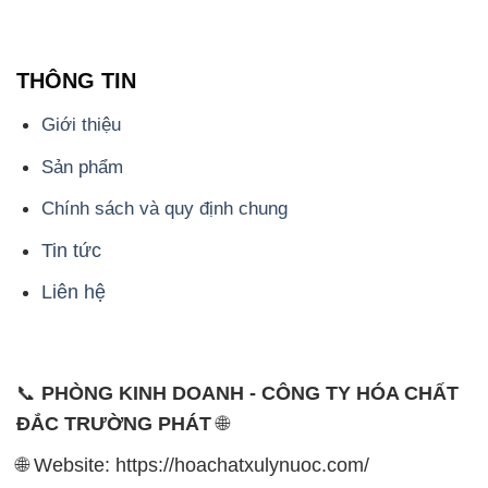
Sản phẩm
Chính sách và quy định chung
Tin tức
Liên hệ
📞
PHÒNG KINH DOANH - CÔNG TY HÓA CHẤT
ĐẮC TRƯỜNG PHÁT
🌐
🌐 Website: https://hoachatxulynuoc.com/
📞 Hotline: - 0933.920.505 - 028.3504.5555
- 028.3756.1835 - 028.3756.1840 - 028.3756.1841-
028.3756.1842
- 0932.660.696 - 0901.326.566 - 0906.387.866 -