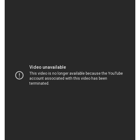
HOACHATXULYNUOC.COM | Công ty chuyên