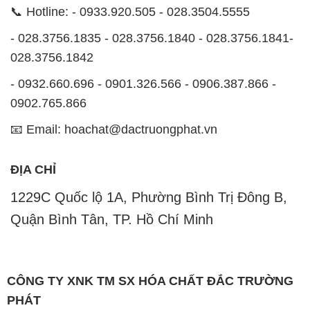
0902.765.866
📧 Email: hoachat@dactruongphat.vn
ĐỊA CHỈ
1229C Quốc lộ 1A, Phường Bình Trị Đông B,
Quận Bình Tân, TP. Hồ Chí Minh
CÔNG TY XNK TM SX HÓA CHẤT ĐẮC TRƯỜNG
PHÁT
Công ty Hóa Chất Đắc Trường Phát tự hào là một
đơn vị hàng đầu trong lĩnh vực kinh doanh, phân phối
các loại hóa chất công nghiệp tại TP. Hồ Chí Minh.
Chúng tôi cam kết mang đến cho khách hàng sự hài