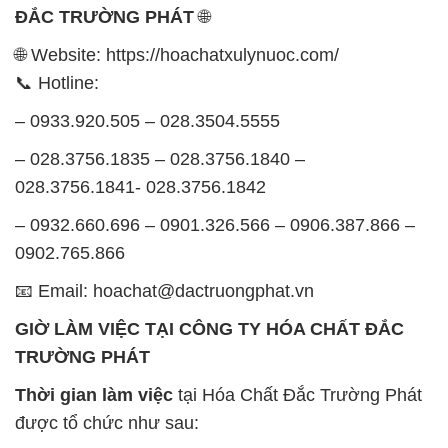
– 028.3756.1835 – 028.3756.1840 –
028.3756.1841- 028.3756.1842
– 0932.660.696 – 0901.326.566 – 0906.387.866 –
0902.765.866
📧 Email: hoachat@dactruongphat.vn
GIỜ LÀM VIỆC TẠI CÔNG TY HÓA CHẤT ĐẮC
TRƯỜNG PHÁT
Thời gian làm việc
tại Hóa Chất Đắc Trường Phát
được tổ chức như sau:
Thứ 2 đến thứ 6: Buổi sáng: từ 8h đến 11h – Buổi
chiều: từ 12h30 đến 17h
Thứ 7: Buổi sáng: từ 8h đến 11h – Buổi chiều: từ
12h30 đến 16h