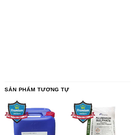
SẢN PHẨM TƯƠNG TỰ
Chất Bảo Quản CMIT Thái
Phèn Nhôm – Al2(SO4)3 17%