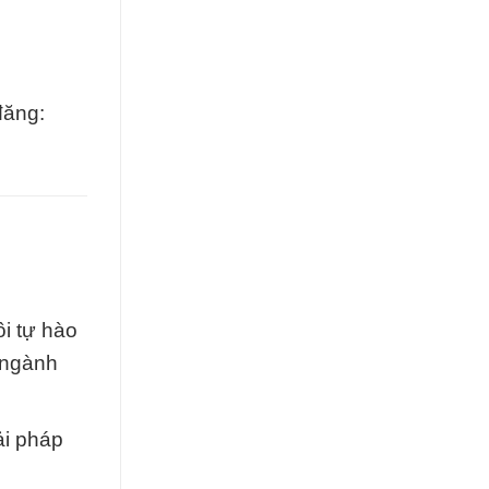
đăng:
i tự hào
 ngành
ải pháp