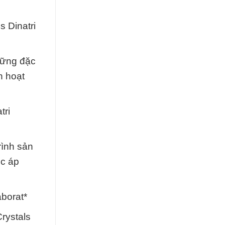
s Dinatri
những đặc
h hoạt
tri
rình sản
ệc áp
aborat*
rystals