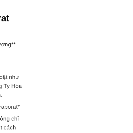
rat
ượng**
 bật như
ng Ty Hóa
.
raborat*
hông chỉ
t cách