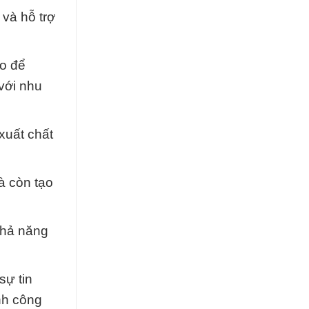
 và hỗ trợ
ao để
với nhu
 xuất chất
à còn tạo
 khả năng
sự tin
nh công