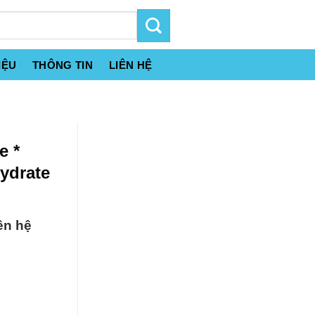
IỆU
THÔNG TIN
LIÊN HỆ
e *
hydrate
ên hệ