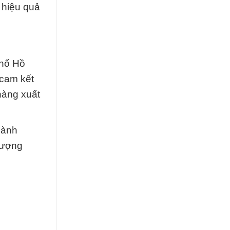
h hiệu quả
Phố Hồ
 cam kết
hàng xuất
hành
lượng