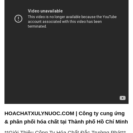
HOACHATXULYNUOC.COM | Công ty cung ứng
& phân phối hóa chất tại Thành phố Hồ Chí Minh
**Giới Thiệu Công Ty Hóa Chất Đắc Trường Phát**