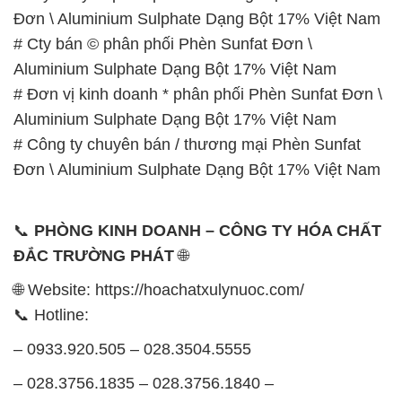
Aluminium Sulphate Dạng Bột 17% Việt Nam
# Công ty chuyên bán / thương mại Phèn Sunfat
Đơn \ Aluminium Sulphate Dạng Bột 17% Việt Nam
📞
PHÒNG KINH DOANH – CÔNG TY HÓA CHẤT
ĐẮC TRƯỜNG PHÁT
🌐
🌐 Website: https://hoachatxulynuoc.com/
📞 Hotline:
– 0933.920.505 – 028.3504.5555
– 028.3756.1835 – 028.3756.1840 –
028.3756.1841- 028.3756.1842
– 0932.660.696 – 0901.326.566 – 0906.387.866 –
0902.765.866
📧 Email: hoachat@dactruongphat.vn