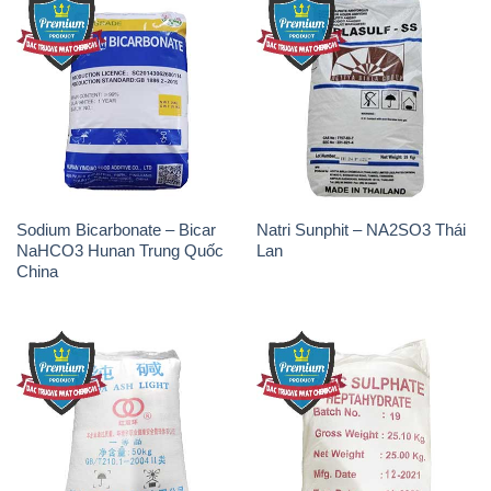
Sodium Bicarbonate – Bicar
Natri Sunphit – NA2SO3 Thái
NaHCO3 Hunan Trung Quốc
Lan
China
Soda Ash Light – NA2CO3 2
Kẽm Sunfat – ZNSO4.7H2O
Vòng Tròn Hubei Shuanghuan
Ấn Độ India
Trung Quốc China