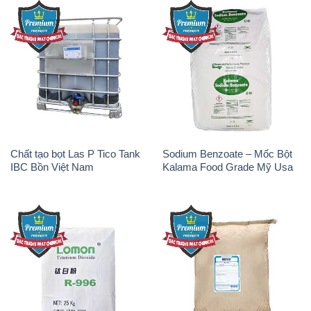
Chất tạo bọt Las P Tico Tank
Sodium Benzoate – Mốc Bột
IBC Bồn Việt Nam
Kalama Food Grade Mỹ Usa
Oxit Titan KA100 – Tio2 Trung
Polymer Diafloc AP 120C
Quốc China
Mitsubishi Nhật Bản Japan