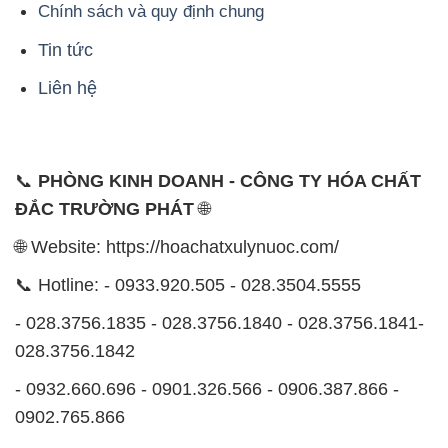
📞
PHÒNG KINH DOANH - CÔNG TY HÓA CHẤT
ĐẮC TRƯỜNG PHÁT
🌐
🌐 Website: https://hoachatxulynuoc.com/
📞 Hotline: - 0933.920.505 - 028.3504.5555
- 028.3756.1835 - 028.3756.1840 - 028.3756.1841-
028.3756.1842
- 0932.660.696 - 0901.326.566 - 0906.387.866 -
0902.765.866
📧 Email: hoachat@dactruongphat.vn
ĐỊA CHỈ
1229C Quốc lộ 1A, Phường Bình Trị Đông B,