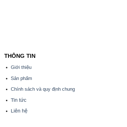
THÔNG TIN
Giới thiệu
Sản phẩm
Chính sách và quy định chung
Tin tức
Liên hệ
📞
PHÒNG KINH DOANH - CÔNG TY HÓA CHẤT
ĐẮC TRƯỜNG PHÁT
🌐
🌐 Website: https://hoachatxulynuoc.com/