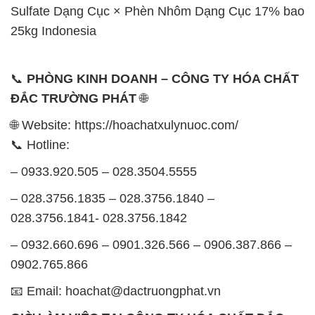
ĐẮC TRƯỜNG PHÁT
🌐
🌐 Website: https://hoachatxulynuoc.com/
📞 Hotline:
– 0933.920.505 – 028.3504.5555
– 028.3756.1835 – 028.3756.1840 –
028.3756.1841- 028.3756.1842
– 0932.660.696 – 0901.326.566 – 0906.387.866 –
0902.765.866
📧 Email: hoachat@dactruongphat.vn
GIỜ LÀM VIỆC TẠI CÔNG TY HÓA CHẤT ĐẮC
TRƯỜNG PHÁT
Thời gian làm việc
tại Hóa Chất Đắc Trường Phát
được tổ chức như sau: