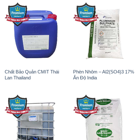
Chất Bảo Quản CMIT Thái
Phèn Nhôm – Al2(SO4)3 17%
Lan Thailand
Ấn Độ India
Chất tạo bọt Las P Tico Tank
Sodium Benzoate – Mốc Bột
IBC Bồn Việt Nam
Kalama Food Grade Mỹ Usa