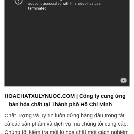
HOACHATXULYNUOC.COM | Công ty cung ứng
_ bán hóa chất tại Thành phố Hồ Chí Minh
Chất lượng và uy tín luôn đứng hàng đầu trong tất
cả các sản phẩm và dịch vụ mà chúng tôi cung cấp.
Chúng tôi kiểm tra mỗi lô hóa chất một cách nghiêm
ngặt để đảm bảo rằng chúng đáp ứng các tiêu
chuẩn chất lượng cao nhất. Chúng tôi luôn sẵn
sàng tư vấn và hỗ trợ khách hàng trong việc chọn
lựa sản phẩm phù hợp nhất cho nhu cầu của họ.