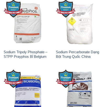
Sodium Tripoly Phosphate –
Sodium Percarbonate Dạng
STPP Prayphos Bỉ Belgium
Bột Trung Quốc China
Sodium Bicarbonate – Bicar
Natri Sunphit – NA2SO3 Thái
NaHCO3 Hunan Trung Quốc
Lan
China