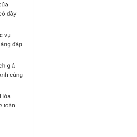
của
có đầy
c vụ
sàng đáp
ch giá
hành cùng
 Hóa
ợ toàn