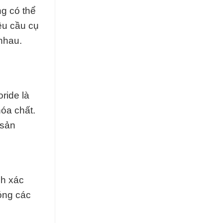
g có thể
êu cầu cụ
 nhau.
ride là
hóa chất.
 sản
nh xác
óng các