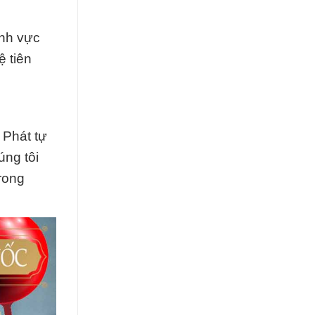
ĩnh vực
 tiên
 Phát tự
úng tôi
rong