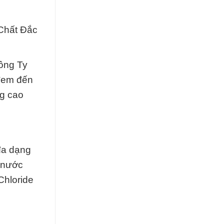
Chất Đắc
ông Ty
 đem đến
ng cao
đa dạng
à nước
Chloride
.