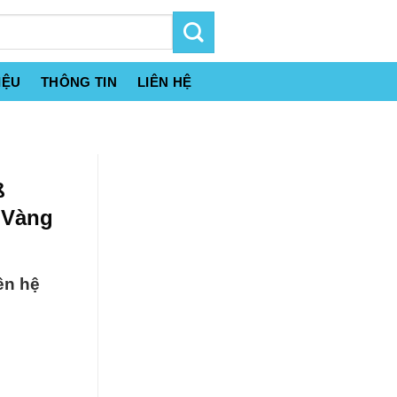
IỆU
THÔNG TIN
LIÊN HỆ
ß
 Vàng
ên hệ