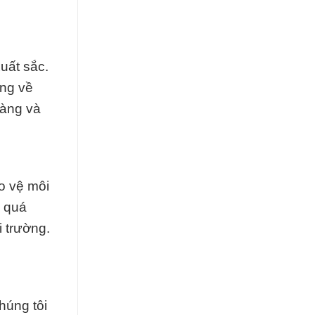
uất sắc.
àng về
hàng và
o vệ môi
i quá
 trường.
húng tôi