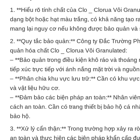
1. **Hiểu rõ tính chất của Clo _ Clorua Vôi Granu
dạng bột hoặc hạt màu trắng, có khả năng tạo r
mang lại nguy cơ nếu không được bảo quản và
2. **Quy tắc bảo quản:** Công ty Đắc Trường Ph
quản hóa chất Clo _ Clorua Vôi Granulated:
– **Bảo quản trong điều kiện khô ráo và thoáng
tiếp xúc trực tiếp với ánh nắng mặt trời và nguồn
– **Phân chia khu vực lưu trữ:** Cần có khu vực 
và vật liệu hữu cơ.
– **Đảm bảo các biện pháp an toàn:** Nhân viên
cách an toàn. Cần có trang thiết bị bảo hộ cá n
bảo hộ.
3. **Xử lý cẩn thận:** Trong trường hợp xảy ra rò
an toàn và thực hiện các biện pháp khẩn cấp 