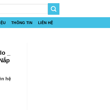
IỆU
THÔNG TIN
LIÊN HỆ
lo _
 Nắp
ên hệ