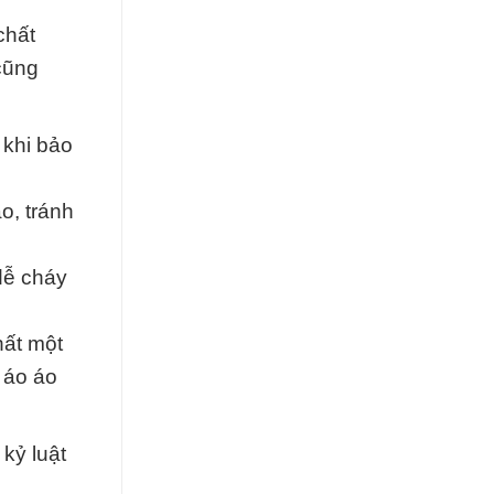
chất
cũng
 khi bảo
o, tránh
 dễ cháy
hất một
 áo áo
 kỷ luật