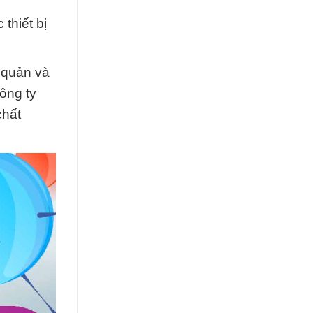
thiết bị
o quản và
ông ty
chất