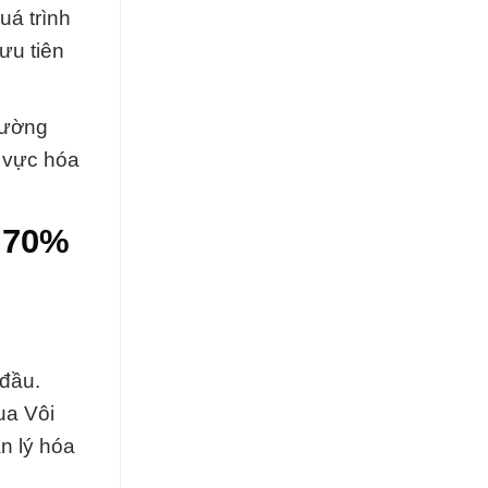
uá trình
ưu tiên
Trường
h vực hóa
d 70%
 đầu.
ua Vôi
n lý hóa