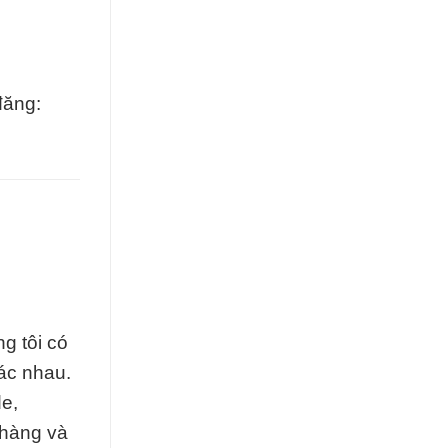
đăng:
g tôi có
ác nhau.
e,
 hàng và