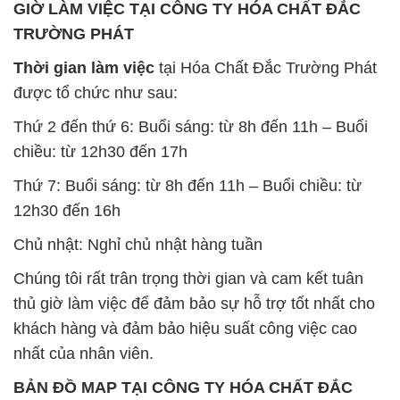
ĐỊA CHỈ: 1229C Quốc lộ 1A, Phường Bình Trị
Đông B, Quận Bình Tân, Sài Gòn TP. Hồ Chí
Minh
SẢN PHẨM TƯƠNG TỰ