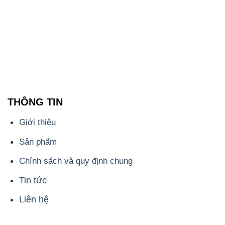
ĐẮC TRƯỜNG PHÁT
🌐
🌐 Website: https://hoachatxulynuoc.com/
📞 Hotline: - 0933.920.505 - 028.3504.5555
- 028.3756.1835 - 028.3756.1840 - 028.3756.1841-
028.3756.1842
- 0932.660.696 - 0901.326.566 - 0906.387.866 -
0902.765.866
📧 Email: hoachat@dactruongphat.vn
ĐỊA CHỈ
1229C Quốc lộ 1A, Phường Bình Trị Đông B,
Quận Bình Tân, TP. Hồ Chí Minh