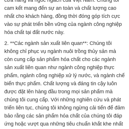
**Sự Đổi Mới và Tư duy Khoa học**: Công ty Đắc
Trường Phát luôn đặc biệt chú trọng vào sự đổi mới
và tư duy khoa học. Chúng tôi sở hữu đội ngũ nhân
sự chuyên nghiệp và có kiến thức sâu rộng về hóa
học, kỹ thuật, và công nghệ. Nhờ vào sự kết hợp
của những kiến thức này, chúng tôi có khả năng tạo
ra các giải pháp hóa chất tiên tiến và hiệu quả cho
các khách hàng của mình. Sự đổi mới không chỉ là
mục tiêu, mà còn là triển vọng tương lai của chúng
tôi.
**Tự hào Về An Toàn Môi Trường**: Chúng tôi cam
kết hoạt động với tôn trọng và quan tâm đến môi
trường. Các sản phẩm hóa chất của chúng tôi được
thiết kế và sản xuất với mục tiêu giảm thiểu tác
động tiêu cực đối với môi trường và con người.
Chúng tôi tuân thủ các quy định và tiêu chuẩn về an