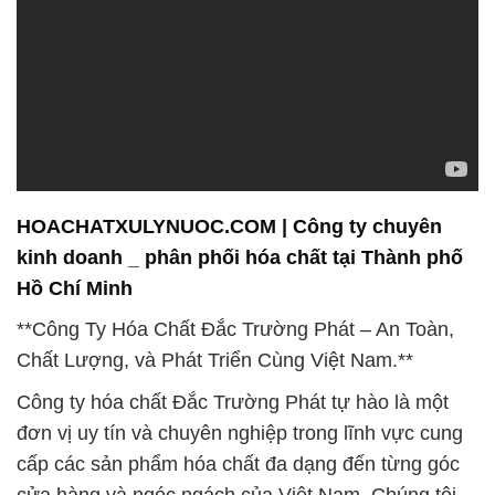
nhất cho khách hàng, đồng thời đóng góp tích cực
vào sự phát triển bền vững của ngành công nghiệp
hóa chất tại đất nước này.
2. **Các ngành sản xuất liên quan**: Chúng tôi
không chỉ phục vụ ngành nuôi trồng thủy sản mà
còn cung cấp sản phẩm hóa chất cho các ngành
sản xuất liên quan như ngành công nghiệp thực
phẩm, ngành công nghiệp xử lý nước, và ngành chế
biến thực phẩm. Chất lượng và đáng tin cậy luôn
được đặt lên hàng đầu trong mọi sản phẩm mà
chúng tôi cung cấp. Với những nghiên cứu và phát
triển liên tục, chúng tôi không ngừng cải tiến để đảm
bảo rằng các sản phẩm hóa chất của chúng tôi đáp
ứng hoặc vượt qua những tiêu chuẩn khắt khe nhất
của các ngành công nghiệp này.