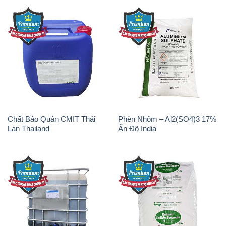
Chất tạo bọt Las P Tico Tank
Sodium Benzoate – Mốc Bột
IBC Bồn Việt Nam
Kalama Food Grade Mỹ Usa
Oxit Titan KA100 – Tio2 Trung
Polymer Diafloc AP 120C
Quốc China
Mitsubishi Nhật Bản Japan