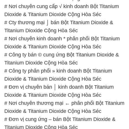
Dioxide & Titanium Dioxide Cộng Hòa Séc
📞
PHÒNG KINH DOANH – CÔNG TY HÓA CHẤT
ĐẮC TRƯỜNG PHÁT
🌐
🌐 Website: https://hoachatxulynuoc.com/
📞 Hotline:
– 0933.920.505 – 028.3504.5555
– 028.3756.1835 – 028.3756.1840 –
028.3756.1841- 028.3756.1842
– 0932.660.696 – 0901.326.566 – 0906.387.866 –
0902.765.866
📧 Email: hoachat@dactruongphat.vn
GIỜ LÀM VIỆC TẠI CÔNG TY HÓA CHẤT ĐẮC
TRƯỜNG PHÁT