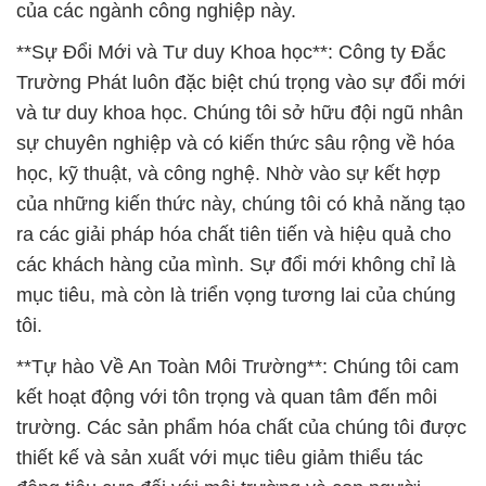
toàn môi trường, đảm bảo rằng mọi hoạt động của
chúng tôi đều bảo vệ tài nguyên tự nhiên và đem lại
lợi ích cho cộng đồng.
Công ty hóa chất Đắc Trường Phát không ngừng
phấn đấu để đáp ứng và vượt qua mong muốn của
khách hàng và xây dựng một tương lai tươi sáng
cho ngành công nghiệp hóa chất tại Việt Nam.
Chúng tôi luôn sẵn sàng hợp tác và đồng hành cùng
các đối tác để đạt được sự phát triển bền vững và
thành công.
# Nơi chuyên bán ÷ phân phối Bột Titanium Dioxide
& Titanium Dioxide Cộng Hòa Séc
# Đơn vị chuyên bán ε kinh doanh Bột Titanium
Dioxide & Titanium Dioxide Cộng Hòa Séc
# Nơi chuyên cung cấp √ kinh doanh Bột Titanium