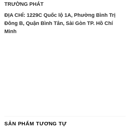
Chất Bảo Quản CMIT Thái
Phèn Nhôm – Al2(SO4)3 17%
Lan Thailand
Ấn Độ India