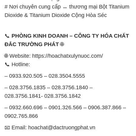
Thời gian làm việc
tại Hóa Chất Đắc Trường Phát
được tổ chức như sau:
Thứ 2 đến thứ 6: Buổi sáng: từ 8h đến 11h – Buổi
chiều: từ 12h30 đến 17h
Thứ 7: Buổi sáng: từ 8h đến 11h – Buổi chiều: từ
12h30 đến 16h
Chủ nhật: Nghỉ chủ nhật hàng tuần
Chúng tôi rất trân trọng thời gian và cam kết tuân
thủ giờ làm việc để đảm bảo sự hỗ trợ tốt nhất cho
khách hàng và đảm bảo hiệu suất công việc cao
nhất của nhân viên.
BẢN ĐỒ MAP TẠI CÔNG TY HÓA CHẤT ĐẮC
TRƯỜNG PHÁT