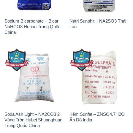
THÔNG TIN
Giới thiệu
Sản phẩm
Chính sách và quy định chung
Tin tức
Liên hệ
📞
PHÒNG KINH DOANH - CÔNG TY HÓA CHẤT