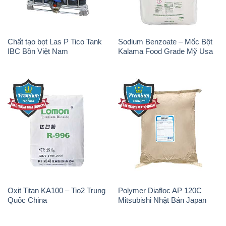
Sodium Tripoly Phosphate –
Sodium Percarbonate Dạng
STPP Prayphos Bỉ Belgium
Bột Trung Quốc China