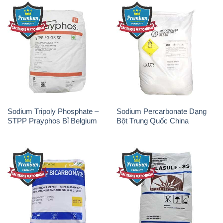
Sodium Bicarbonate – Bicar
Natri Sunphit – NA2SO3 Thái
NaHCO3 Hunan Trung Quốc
Lan
China
Soda Ash Light – NA2CO3 2
Kẽm Sunfat – ZNSO4.7H2O
Vòng Tròn Hubei Shuanghuan
Ấn Độ India
Trung Quốc China