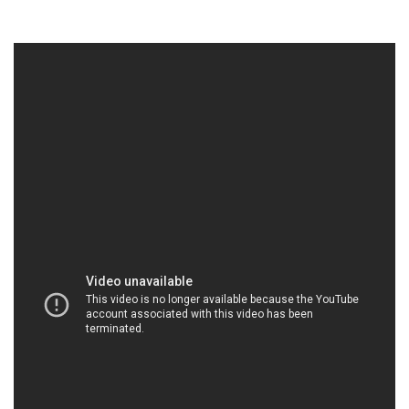
HOACHATXULYNUOC.COM | Công ty chuyên
kinh doanh _ phân phối hóa chất tại Thành phố
Hồ Chí Minh
**Công Ty Hóa Chất Đắc Trường Phát – An Toàn,
Chất Lượng, và Phát Triển Cùng Việt Nam.**
Công ty hóa chất Đắc Trường Phát tự hào là một
đơn vị uy tín và chuyên nghiệp trong lĩnh vực cung
cấp các sản phẩm hóa chất đa dạng đến từng góc
cửa hàng và ngóc ngách của Việt Nam. Chúng tôi
cam kết mang đến sự an toàn và chất lượng cao