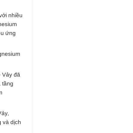
với nhiều
gnesium
iều ứng
gnesium
e Vảy đã
ạ tầng
m
Vảy,
 và dịch