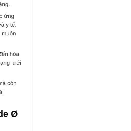
àng.
áp ứng
à y tế.
ng muốn
 đến hóa
mạng lưới
 mà còn
ải
de Ø