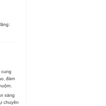
đăng:
t cung
ao, đảm
nhuộm.
ẵn sàng
Sự chuyên