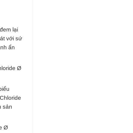
đem lại
át với sứ
ạnh ẩn
loride Ø
biểu
Chloride
h sản
e Ø