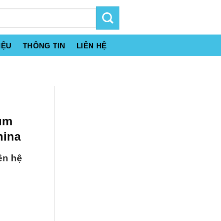
IỆU
THÔNG TIN
LIÊN HỆ
um
hina
ên hệ