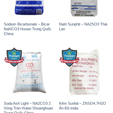
Sodium Bicarbonate – Bicar
Natri Sunphit – NA2SO3 Thái
NaHCO3 Hunan Trung Quốc
Lan
China
Soda Ash Light – NA2CO3 2
Kẽm Sunfat – ZNSO4.7H2O
Vòng Tròn Hubei Shuanghuan
Ấn Độ India
Trung Quốc China