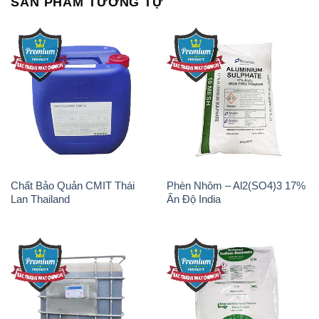
SẢN PHẨM TƯƠNG TỰ
Chất Bảo Quản CMIT Thái
Phèn Nhôm – Al2(SO4)3 17%
Lan Thailand
Ấn Độ India