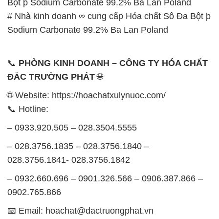
Bột þ Sodium Carbonate 99.2% Ba Lan Poland
# Nhà kinh doanh ∞ cung cấp Hóa chất Sô Đa Bột þ
Sodium Carbonate 99.2% Ba Lan Poland
📞
PHÒNG KINH DOANH – CÔNG TY HÓA CHẤT
ĐẮC TRƯỜNG PHÁT
🌐
🌐 Website: https://hoachatxulynuoc.com/
📞 Hotline:
– 0933.920.505 – 028.3504.5555
– 028.3756.1835 – 028.3756.1840 –
028.3756.1841- 028.3756.1842
– 0932.660.696 – 0901.326.566 – 0906.387.866 –
0902.765.866
📧 Email: hoachat@dactruongphat.vn