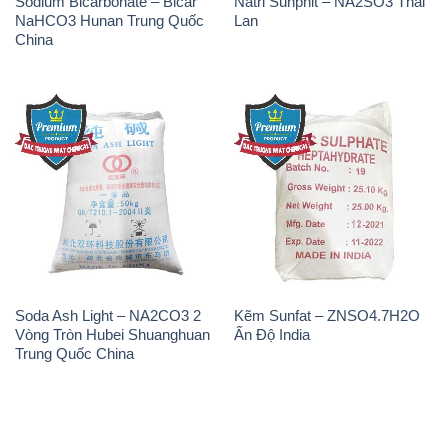
Sodium Bicarbonate – Bicar
Natri Sunphit – NA2SO3 Thái
NaHCO3 Hunan Trung Quốc
Lan
China
Soda Ash Light – NA2CO3 2
Kẽm Sunfat – ZNSO4.7H2O
Vòng Tròn Hubei Shuanghuan
Ấn Độ India
Trung Quốc China