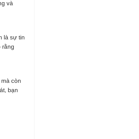
ng và
là sự tin
o rằng
, mà còn
át, bạn