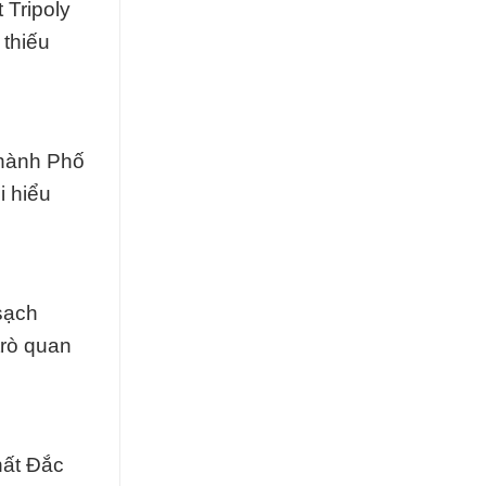
 Tripoly
 thiếu
Thành Phố
i hiểu
sạch
trò quan
hất Đắc