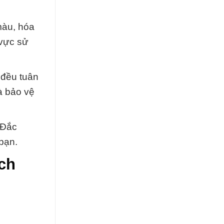
màu, hóa
 vực sử
 đều tuân
à bảo vệ
 Đắc
 bạn.
ch