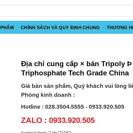
 PHẨM
CHÍNH SÁCH VÀ QUY ĐỊNH CHUNG
THƯƠNG H
Địa chỉ cung cấp × bán Tripoly Þ
Triphosphate Tech Grade China
Giá bán sản phẩm, Quý khách vui lòng li
Phòng kinh doanh :
Hotline : 028.3504.5555 - 0933.920.505
ZALO : 0933.920.505
[contact-form-7 id="1116"]