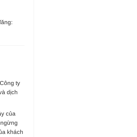
đăng:
 Công ty
và dịch
ậy của
g ngừng
của khách