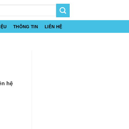
IỆU
THÔNG TIN
LIÊN HỆ
ên hệ