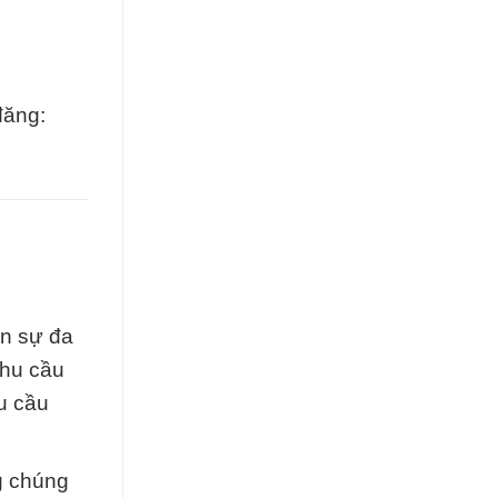
đăng:
n sự đa
nhu cầu
hu cầu
g chúng