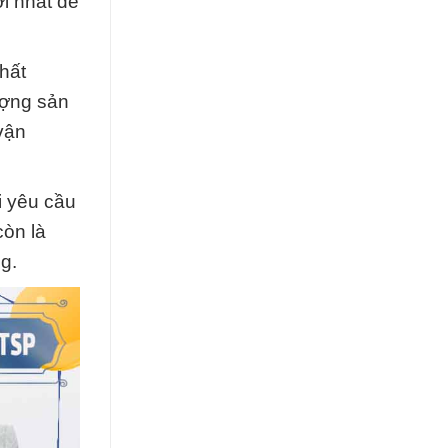
i nhất để
hất
ượng sản
vận
i yêu cầu
còn là
g.