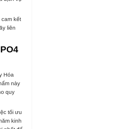
ự cam kết
y liên
3PO4
y Hóa
phẩm này
ho quy
ệc tối ưu
 năm kinh