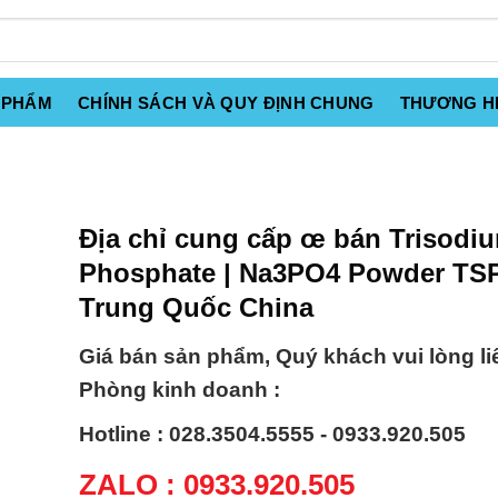
 PHẨM
CHÍNH SÁCH VÀ QUY ĐỊNH CHUNG
THƯƠNG H
Địa chỉ cung cấp œ bán Trisodi
Phosphate | Na3PO4 Powder TS
Trung Quốc China
Giá bán sản phẩm, Quý khách vui lòng li
Phòng kinh doanh :
Hotline : 028.3504.5555 - 0933.920.505
ZALO : 0933.920.505