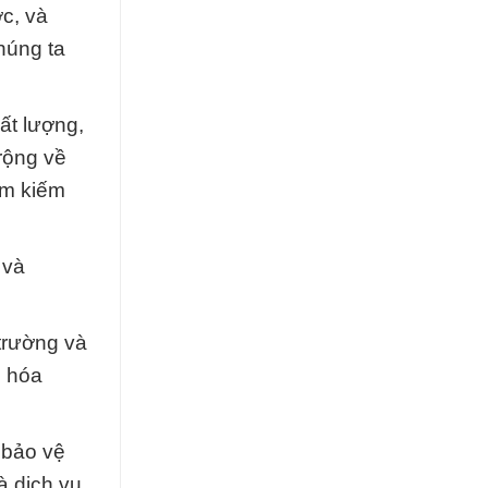
c, và
húng ta
ất lượng,
rộng về
ìm kiếm
 và
trường và
m hóa
 bảo vệ
à dịch vụ