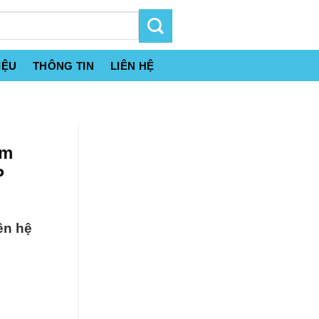
IỆU
THÔNG TIN
LIÊN HỆ
um
P
ên hệ