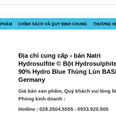
 PHẨM
CHÍNH SÁCH VÀ QUY ĐỊNH CHUNG
THƯƠNG H
Địa chỉ cung cấp › bán Natri
Hydrosulfite © Bột Hydrosulphite
90% Hydro Blue Thùng Lùn BAS
Germany
Giá bán sản phẩm, Quý khách vui lòng li
Phòng kinh doanh :
Hotline : 028.3504.5555 - 0933.920.505