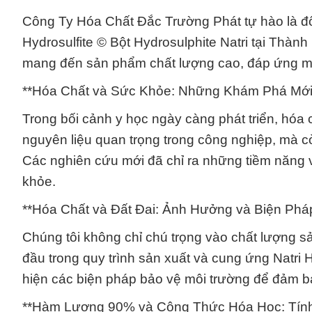
Công Ty Hóa Chất Đắc Trường Phát tự hào là đối
Hydrosulfite © Bột Hydrosulphite Natri tại Thàn
mang đến sản phẩm chất lượng cao, đáp ứng m
**Hóa Chất và Sức Khỏe: Những Khám Phá Mới tro
Trong bối cảnh y học ngày càng phát triển, hóa c
nguyên liệu quan trọng trong công nghiệp, mà c
Các nghiên cứu mới đã chỉ ra những tiềm năng v
khỏe.
**Hóa Chất và Đất Đai: Ảnh Hưởng và Biện Pháp 
Chúng tôi không chỉ chú trọng vào chất lượng 
đầu trong quy trình sản xuất và cung ứng Natri H
hiện các biện pháp bảo vệ môi trường để đảm 
**Hàm Lượng 90% và Công Thức Hóa Học: Tính C