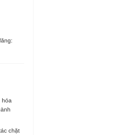
đăng:
i hóa
gành
tác chặt