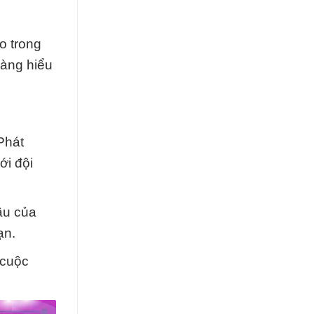
o trong
hàng hiểu
Phát
ới đội
ầu của
ạn.
 cuộc