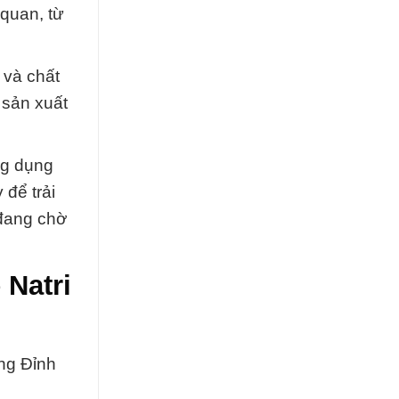
 quan, từ
 và chất
 sản xuất
ng dụng
để trải
 đang chờ
 Natri
ng Đỉnh