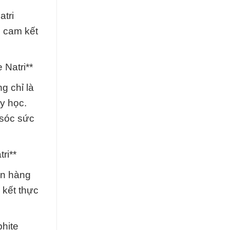
atri
i cam kết
 Natri**
g chỉ là
y học.
 sóc sức
ri**
ên hàng
 kết thực
hite