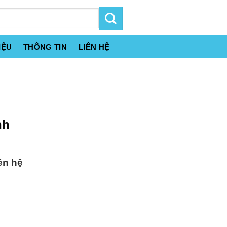
IỆU
THÔNG TIN
LIÊN HỆ
nh
ên hệ