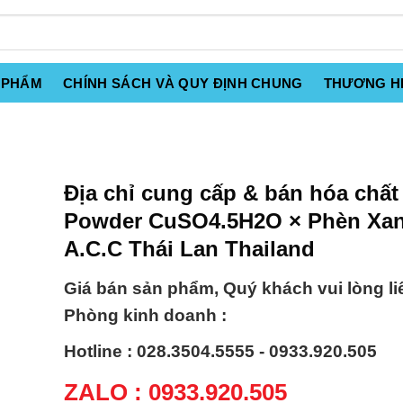
 PHẨM
CHÍNH SÁCH VÀ QUY ĐỊNH CHUNG
THƯƠNG H
Địa chỉ cung cấp & bán hóa chất
Powder CuSO4.5H2O × Phèn Xa
A.C.C Thái Lan Thailand
Giá bán sản phẩm, Quý khách vui lòng li
Phòng kinh doanh :
Hotline : 028.3504.5555 - 0933.920.505
ZALO : 0933.920.505