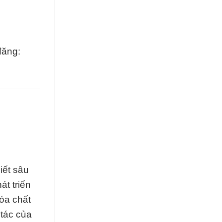
đăng:
iết sâu
t triển
óa chất
 tác của