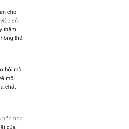
làm cho
 việc sử
ay thậm
không thể
cơ hội mà
về môi
óa chất
n hóa học
hất của