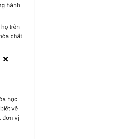
ồng hành
 họ trên
hóa chất
 ×
óa học
biết về
 đơn vị