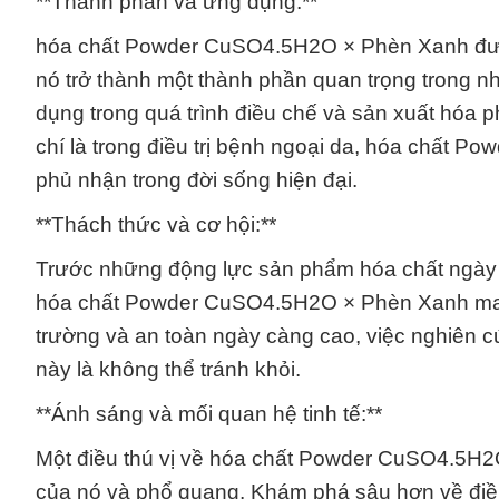
**Thành phần và ứng dụng:**
hóa chất Powder CuSO4.5H2O × Phèn Xanh được
nó trở thành một thành phần quan trọng trong n
dụng trong quá trình điều chế và sản xuất hóa 
chí là trong điều trị bệnh ngoại da, hóa chất 
phủ nhận trong đời sống hiện đại.
**Thách thức và cơ hội:**
Trước những động lực sản phẩm hóa chất ngày cà
hóa chất Powder CuSO4.5H2O × Phèn Xanh mang 
trường và an toàn ngày càng cao, việc nghiên cứ
này là không thể tránh khỏi.
**Ánh sáng và mối quan hệ tinh tế:**
Một điều thú vị về hóa chất Powder CuSO4.5H2O
của nó và phổ quang. Khám phá sâu hơn về điều 