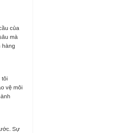
 cầu của
 sâu mà
h hàng
tôi
ảo vệ môi
hành
nước. Sự