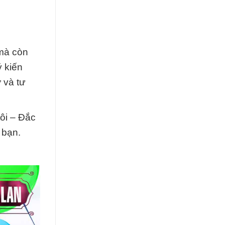
mà còn
ý kiến
 và tư
tôi – Đắc
 bạn.