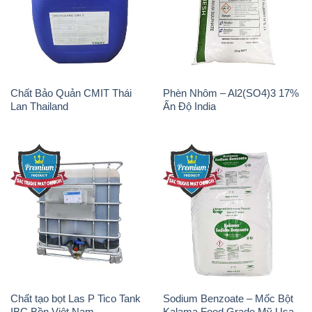
Chất Bảo Quản CMIT Thái
Phèn Nhôm – Al2(SO4)3 17%
Lan Thailand
Ấn Độ India
Chất tạo bọt Las P Tico Tank
Sodium Benzoate – Mốc Bột
IBC Bồn Việt Nam
Kalama Food Grade Mỹ Usa