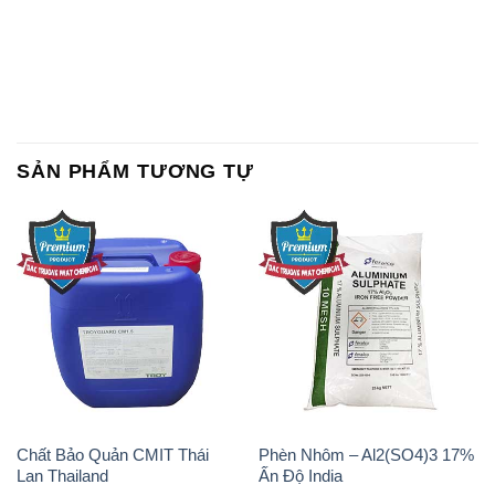
SẢN PHẨM TƯƠNG TỰ
Chất Bảo Quản CMIT Thái
Phèn Nhôm – Al2(SO4)3 17%
Lan Thailand
Ấn Độ India