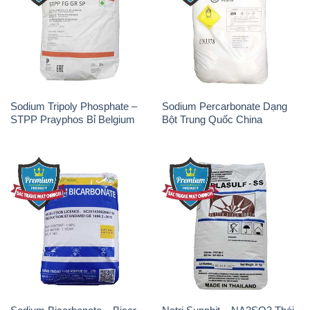
Sodium Tripoly Phosphate –
Sodium Percarbonate Dạng
STPP Prayphos Bỉ Belgium
Bột Trung Quốc China