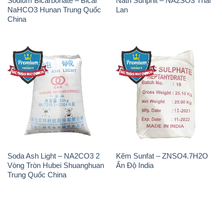
Sodium Bicarbonate – Bicar
Natri Sunphit – NA2SO3 Thái
NaHCO3 Hunan Trung Quốc
Lan
China
Soda Ash Light – NA2CO3 2
Kẽm Sunfat – ZNSO4.7H2O
Vòng Tròn Hubei Shuanghuan
Ấn Độ India
Trung Quốc China