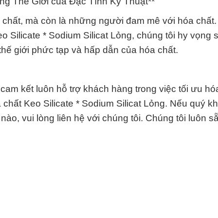
g Thế Giới của Đặc Tính Kỹ Thuật**
a chất, mà còn là những người đam mê với hóa chất.
eo Silicate * Sodium Silicat Lỏng, chúng tôi hy vọng
thế giới phức tạp và hấp dẫn của hóa chất.
am kết luôn hỗ trợ khách hàng trong việc tối ưu hó
 chất Keo Silicate * Sodium Silicat Lỏng. Nếu quý k
ào, vui lòng liên hệ với chúng tôi. Chúng tôi luôn s