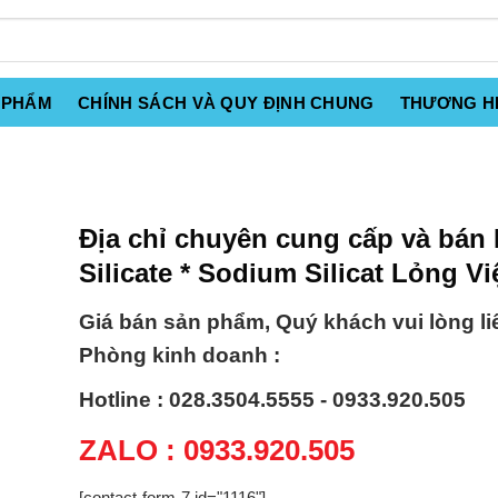
 PHẨM
CHÍNH SÁCH VÀ QUY ĐỊNH CHUNG
THƯƠNG H
Địa chỉ chuyên cung cấp và bán
Silicate * Sodium Silicat Lỏng V
Giá bán sản phẩm, Quý khách vui lòng li
Phòng kinh doanh :
Hotline : 028.3504.5555 - 0933.920.505
ZALO : 0933.920.505
[contact-form-7 id="1116"]