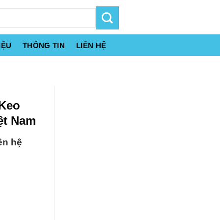
IỆU
THÔNG TIN
LIÊN HỆ
 Keo
iệt Nam
ên hệ