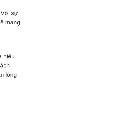
 Với sự
 sẽ mang
a hiệu
hách
ẵn lòng