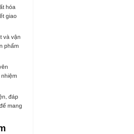
ất hóa
ết giao
t và vận
ản phẩm
yên
h nhiệm
ện, đáp
 để mang
um