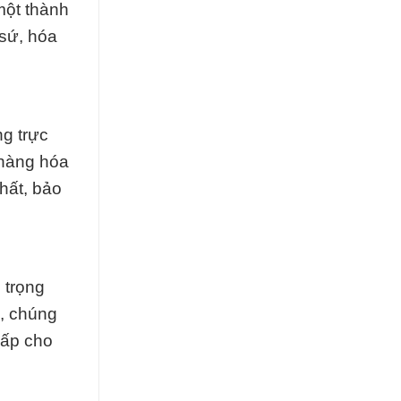
một thành
 sứ, hóa
ng trực
 hàng hóa
hất, bảo
 trọng
g, chúng
cấp cho