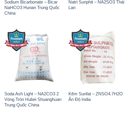
Sodium Bicarbonate – Bicar
Natri Sunphit – NA2SO3 Thái
NaHCO3 Hunan Trung Quốc
Lan
China
Soda Ash Light – NA2CO3 2
Kẽm Sunfat – ZNSO4.7H2O
Vòng Tròn Hubei Shuanghuan
Ấn Độ India
Trung Quốc China