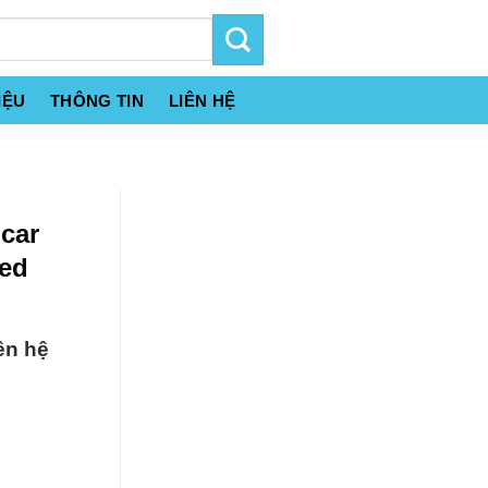
IỆU
THÔNG TIN
LIÊN HỆ
icar
eed
ên hệ