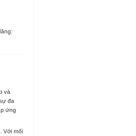
đăng:
p và
 sự đa
áp ứng
. Với mối