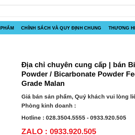
 PHẨM
CHÍNH SÁCH VÀ QUY ĐỊNH CHUNG
THƯƠNG H
Địa chỉ chuyên cung cấp | bán B
Powder / Bicarbonate Powder F
Grade Malan
Giá bán sản phẩm, Quý khách vui lòng li
Phòng kinh doanh :
Hotline : 028.3504.5555 - 0933.920.505
ZALO : 0933.920.505