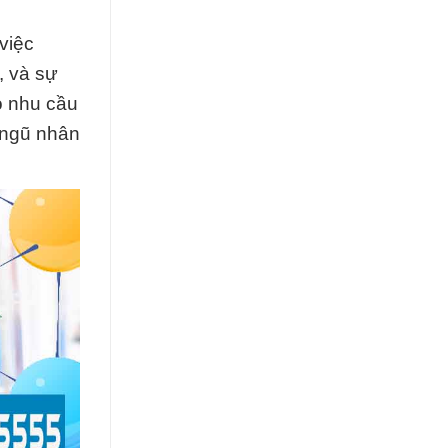
việc
, và sự
o nhu cầu
i ngũ nhân