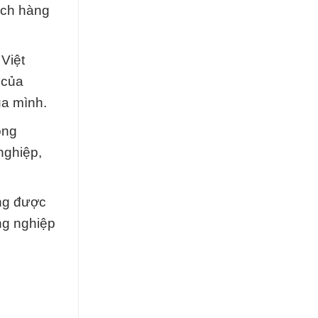
ách hàng
Việt
 của
ủa mình.
ồng
nghiệp,
ng được
ng nghiệp