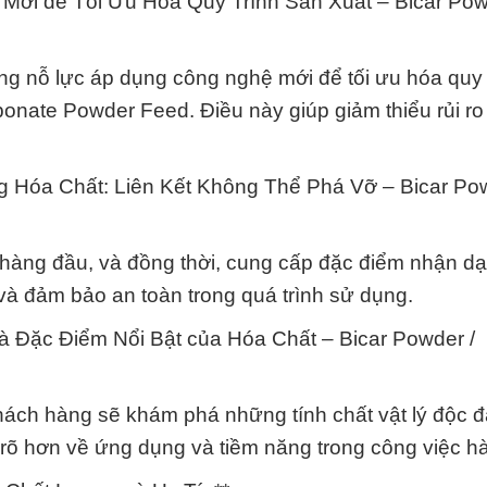
ới để Tối Ưu Hóa Quy Trình Sản Xuất – Bicar Pow
 nỗ lực áp dụng công nghệ mới để tối ưu hóa quy 
bonate Powder Feed. Điều này giúp giảm thiểu rủi r
 Hóa Chất: Liên Kết Không Thể Phá Vỡ – Bicar Pow
n hàng đầu, và đồng thời, cung cấp đặc điểm nhận d
và đảm bảo an toàn trong quá trình sử dụng.
và Đặc Điểm Nổi Bật của Hóa Chất – Bicar Powder /
hách hàng sẽ khám phá những tính chất vật lý độc 
u rõ hơn về ứng dụng và tiềm năng trong công việc h