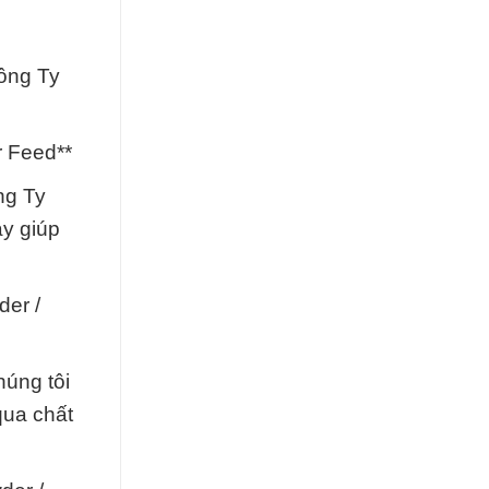
ông Ty
r Feed**
ng Ty
ày giúp
er /
húng tôi
qua chất