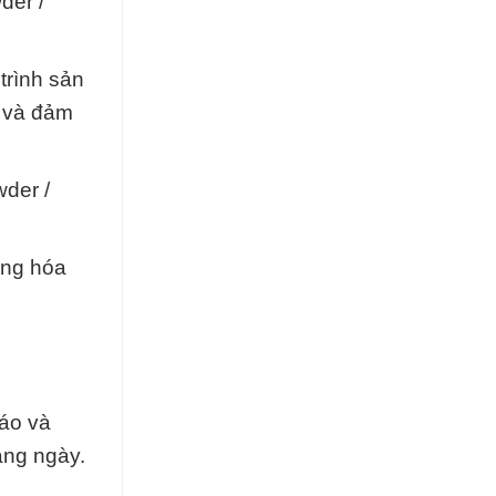
der /
trình sản
o và đảm
der /
ạng hóa
đáo và
àng ngày.