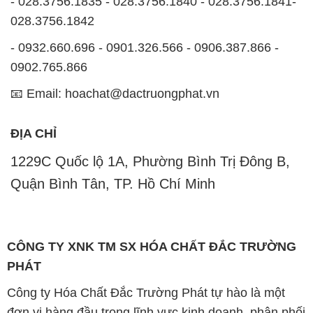
- 028.3756.1835 - 028.3756.1840 - 028.3756.1841-
028.3756.1842
- 0932.660.696 - 0901.326.566 - 0906.387.866 -
0902.765.866
📧 Email: hoachat@dactruongphat.vn
ĐỊA CHỈ
1229C Quốc lộ 1A, Phường Bình Trị Đông B,
Quận Bình Tân, TP. Hồ Chí Minh
CÔNG TY XNK TM SX HÓA CHẤT ĐẮC TRƯỜNG
PHÁT
Công ty Hóa Chất Đắc Trường Phát tự hào là một
đơn vị hàng đầu trong lĩnh vực kinh doanh, phân phối