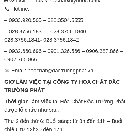
🌐 Website: https://hoachatxulynuoc.com/
📞 Hotline:
– 0933.920.505 – 028.3504.5555
– 028.3756.1835 – 028.3756.1840 –
028.3756.1841- 028.3756.1842
– 0932.660.696 – 0901.326.566 – 0906.387.866 –
0902.765.866
📧 Email: hoachat@dactruongphat.vn
GIỜ LÀM VIỆC TẠI CÔNG TY HÓA CHẤT ĐẮC
TRƯỜNG PHÁT
Thời gian làm việc
tại Hóa Chất Đắc Trường Phát
được tổ chức như sau:
Thứ 2 đến thứ 6: Buổi sáng: từ 8h đến 11h – Buổi
chiều: từ 12h30 đến 17h