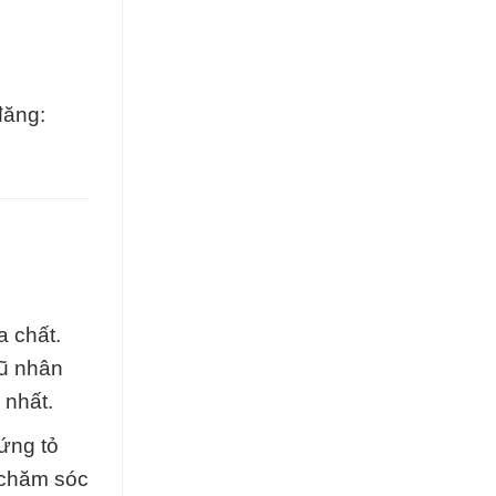
đăng:
a chất.
gũ nhân
 nhất.
ứng tỏ
 chăm sóc