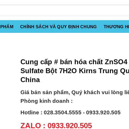
 PHẨM
CHÍNH SÁCH VÀ QUY ĐỊNH CHUNG
THƯƠNG H
Cung cấp # bán hóa chất ZnSO4 
Sulfate Bột 7H2O Kirns Trung Q
China
Giá bán sản phẩm, Quý khách vui lòng li
Phòng kinh doanh :
Hotline : 028.3504.5555 - 0933.920.505
ZALO : 0933.920.505