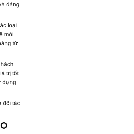
 và đáng
ác loại
ệ môi
hàng từ
khách
 trị tốt
y dựng
 đối tác
2O