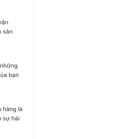
 vận
h sản
ó những
của bạn
n hàng là
 sự hài