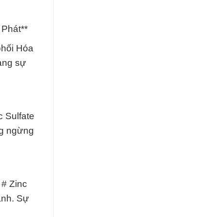
 Phát**
phối Hóa
àng sự
c Sulfate
ng ngừng
 # Zinc
anh. Sự