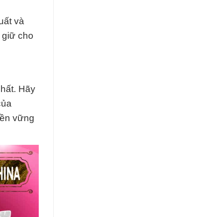
uất và
 giữ cho
chất. Hãy
của
bền vững