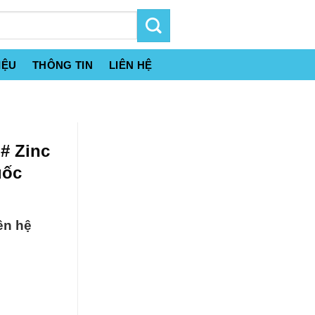
IỆU
THÔNG TIN
LIÊN HỆ
# Zinc
uốc
ên hệ