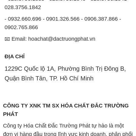
📧 Email: hoachat@dactruongphat.vn
ĐỊA CHỈ
1229C Quốc lộ 1A, Phường Bình Trị Đông B,
Quận Bình Tân, TP. Hồ Chí Minh
CÔNG TY XNK TM SX HÓA CHẤT ĐẮC TRƯỜNG
PHÁT
Công ty Hóa Chất Đắc Trường Phát tự hào là một
đơn vị hàng đầu trong lĩnh vực kinh doanh, phân phối
các loại hóa chất công nghiệp tại TP. Hồ Chí Minh.
Chúng tôi cam kết mang đến cho khách hàng sự hài
lòng và đáp ứng nhu cầu của họ một cách tốt nhất.
Với nhiều năm kinh nghiệm trong ngành, chúng tôi