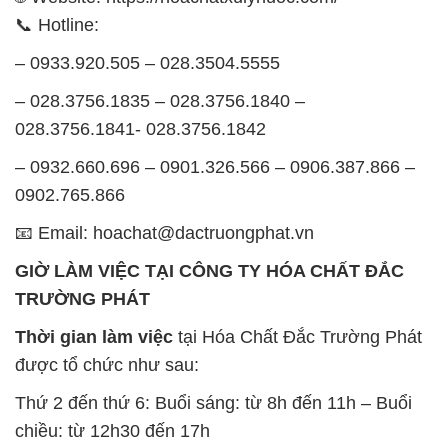
028.3756.1841- 028.3756.1842
– 0932.660.696 – 0901.326.566 – 0906.387.866 –
0902.765.866
📧 Email: hoachat@dactruongphat.vn
GIỜ LÀM VIỆC TẠI CÔNG TY HÓA CHẤT ĐẮC
TRƯỜNG PHÁT
Thời gian làm việc
tại Hóa Chất Đắc Trường Phát
được tổ chức như sau:
Thứ 2 đến thứ 6: Buổi sáng: từ 8h đến 11h – Buổi
chiều: từ 12h30 đến 17h
Thứ 7: Buổi sáng: từ 8h đến 11h – Buổi chiều: từ
12h30 đến 16h
Chủ nhật: Nghỉ chủ nhật hàng tuần