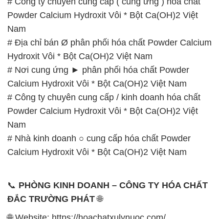
# Nơi cung ứng ► phân phối hóa chất Powder
Calcium Hydroxit Vôi * Bột Ca(OH)2 Việt Nam
# Công ty chuyên cung cấp / kinh doanh hóa chất
Powder Calcium Hydroxit Vôi * Bột Ca(OH)2 Việt
Nam
# Nhà kinh doanh ○ cung cấp hóa chất Powder
Calcium Hydroxit Vôi * Bột Ca(OH)2 Việt Nam
📞
PHÒNG KINH DOANH – CÔNG TY HÓA CHẤT
ĐẮC TRƯỜNG PHÁT
🌐
🌐 Website: https://hoachatxulynuoc.com/
📞 Hotline:
– 0933.920.505 – 028.3504.5555
– 028.3756.1835 – 028.3756.1840 –