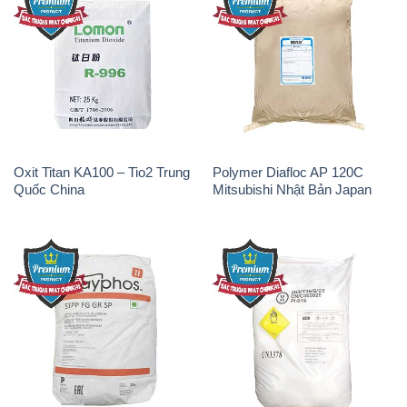
Oxit Titan KA100 – Tio2 Trung
Polymer Diafloc AP 120C
Quốc China
Mitsubishi Nhật Bản Japan
Sodium Tripoly Phosphate –
Sodium Percarbonate Dạng
STPP Prayphos Bỉ Belgium
Bột Trung Quốc China