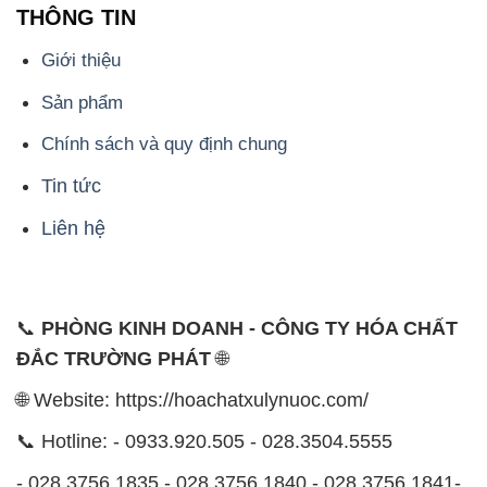
Chính sách và quy định chung
Tin tức
Liên hệ
📞
PHÒNG KINH DOANH - CÔNG TY HÓA CHẤT
ĐẮC TRƯỜNG PHÁT
🌐
🌐 Website: https://hoachatxulynuoc.com/
📞 Hotline: - 0933.920.505 - 028.3504.5555
- 028.3756.1835 - 028.3756.1840 - 028.3756.1841-
028.3756.1842
- 0932.660.696 - 0901.326.566 - 0906.387.866 -
0902.765.866