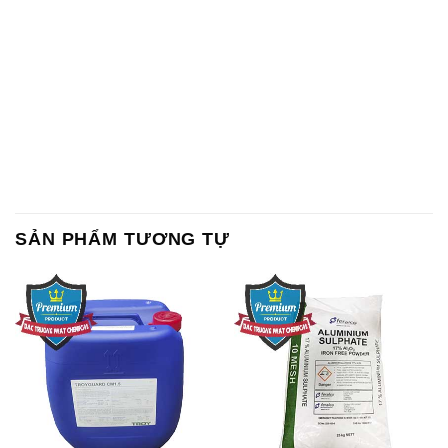
SẢN PHẨM TƯƠNG TỰ
Chất Bảo Quản CMIT Thái
Phèn Nhôm – Al2(SO4)3 17%
Lan Thailand
Ấn Độ India