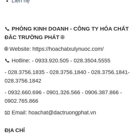
🌐 Website: https://hoachatxulynuoc.com/
📞 Hotline: - 0933.920.505 - 028.3504.5555
- 028.3756.1835 - 028.3756.1840 - 028.3756.1841-
028.3756.1842
- 0932.660.696 - 0901.326.566 - 0906.387.866 -
0902.765.866
📧 Email: hoachat@dactruongphat.vn
ĐỊA CHỈ
1229C Quốc lộ 1A, Phường Bình Trị Đông B,
Quận Bình Tân, TP. Hồ Chí Minh