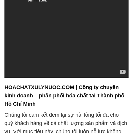
HOACHATXULYNUOC.COM | Công ty chuyên
kinh doanh _ phân phối hóa chất tại Thành phố
Hồ Chí Minh
Chúng tôi cam kết đem lại sự hài lòng tối đa cho
quý khách hàng về cả chất lượng sản phẩm và dịch
vụ. Với mục tiêu này, chúng tôi luôn nỗ lực không
ngừng để cung cấp những sản phẩm hóa chất chất
lượng hàng đầu và dịch vụ chuyên nghiệp nhất.
Chúng tôi hiểu rằng khách hàng là nguồn cảm hứng
lớn nhất, và việc đáp ứng mọi nhu cầu của họ là ưu