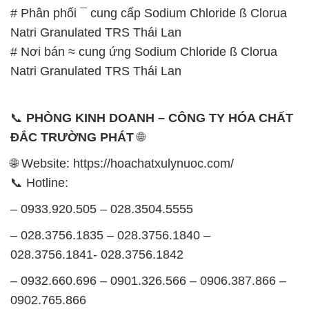
📞
PHÒNG KINH DOANH – CÔNG TY HÓA CHẤT
ĐẮC TRƯỜNG PHÁT
🌐
🌐 Website: https://hoachatxulynuoc.com/
📞 Hotline:
– 0933.920.505 – 028.3504.5555
– 028.3756.1835 – 028.3756.1840 –
028.3756.1841- 028.3756.1842
– 0932.660.696 – 0901.326.566 – 0906.387.866 –
0902.765.866
📧 Email: hoachat@dactruongphat.vn
GIỜ LÀM VIỆC TẠI CÔNG TY HÓA CHẤT ĐẮC
TRƯỜNG PHÁT