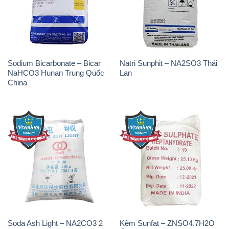
Sodium Bicarbonate – Bicar
Natri Sunphit – NA2SO3 Thái
NaHCO3 Hunan Trung Quốc
Lan
China
Soda Ash Light – NA2CO3 2
Kẽm Sunfat – ZNSO4.7H2O
Vòng Tròn Hubei Shuanghuan
Ấn Độ India
Trung Quốc China