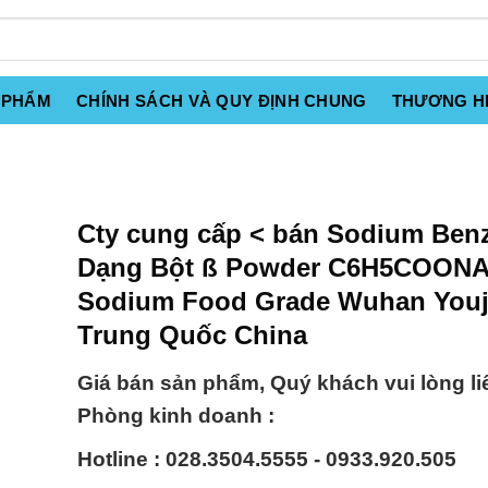
 PHẨM
CHÍNH SÁCH VÀ QUY ĐỊNH CHUNG
THƯƠNG H
Cty cung cấp < bán Sodium Ben
Dạng Bột ß Powder C6H5COON
Sodium Food Grade Wuhan Youj
Trung Quốc China
Giá bán sản phẩm, Quý khách vui lòng li
Phòng kinh doanh :
Hotline : 028.3504.5555 - 0933.920.505