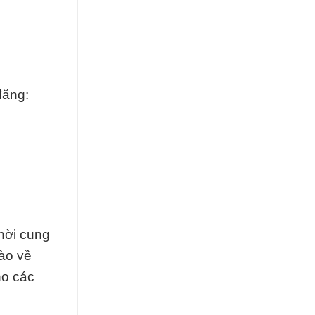
đăng:
hời cung
hào về
ho các