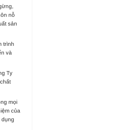
ngừng,
uôn nỗ
uất sản
 trình
ển và
ng Ty
 chất
ong mọi
nhiệm của
ử dụng