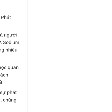
 Phát
là người
A Sodium
ng nhiều
 học quan
hách
t.
 sự phát
m, chúng