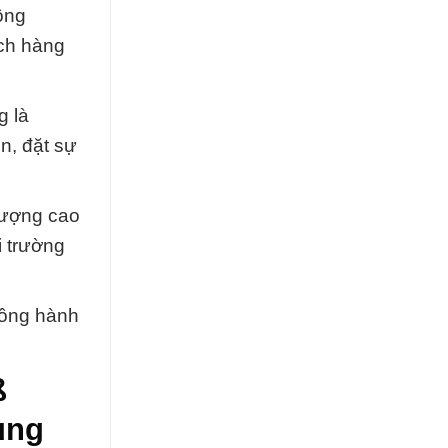
ông
ch hàng
g là
n, đặt sự
lượng cao
i trường
đồng hành
ß
ung