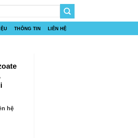
IỆU
THÔNG TIN
LIÊN HỆ
zoate
A
i
ên hệ