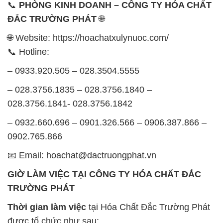
📞
PHÒNG KINH DOANH – CÔNG TY HÓA CHẤT
ĐẮC TRƯỜNG PHÁT
🌐
🌐 Website: https://hoachatxulynuoc.com/
📞 Hotline:
– 0933.920.505 – 028.3504.5555
– 028.3756.1835 – 028.3756.1840 –
028.3756.1841- 028.3756.1842
– 0932.660.696 – 0901.326.566 – 0906.387.866 –
0902.765.866
📧 Email: hoachat@dactruongphat.vn
GIỜ LÀM VIỆC TẠI CÔNG TY HÓA CHẤT ĐẮC
TRƯỜNG PHÁT
Thời gian làm việc
tại Hóa Chất Đắc Trường Phát
được tổ chức như sau: