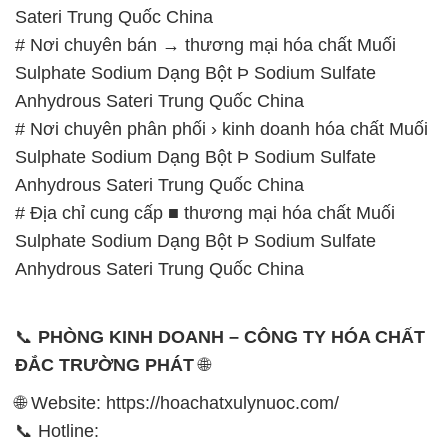
# Nơi chuyên phân phối › kinh doanh hóa chất Muối
Sulphate Sodium Dạng Bột Þ Sodium Sulfate
Anhydrous Sateri Trung Quốc China
# Địa chỉ cung cấp ■ thương mại hóa chất Muối
Sulphate Sodium Dạng Bột Þ Sodium Sulfate
Anhydrous Sateri Trung Quốc China
📞
PHÒNG KINH DOANH – CÔNG TY HÓA CHẤT
ĐẮC TRƯỜNG PHÁT
🌐
🌐 Website: https://hoachatxulynuoc.com/
📞 Hotline:
– 0933.920.505 – 028.3504.5555
– 028.3756.1835 – 028.3756.1840 –
028.3756.1841- 028.3756.1842