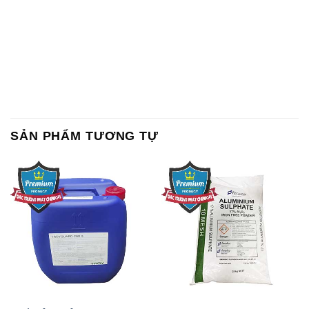
SẢN PHẨM TƯƠNG TỰ
Chất Bảo Quản CMIT Thái
Phèn Nhôm – Al2(SO4)3 17%
Lan Thailand
Ấn Độ India