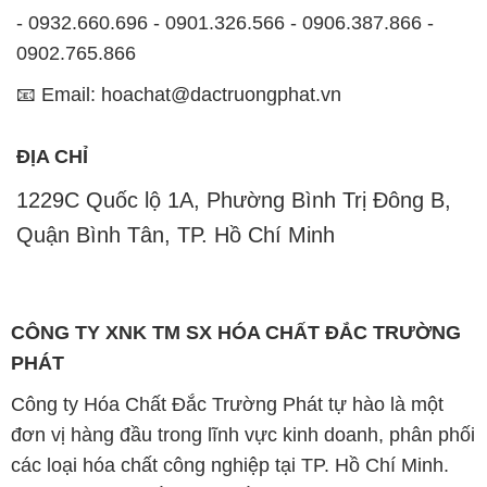
ĐỊA CHỈ
1229C Quốc lộ 1A, Phường Bình Trị Đông B,
Quận Bình Tân, TP. Hồ Chí Minh
CÔNG TY XNK TM SX HÓA CHẤT ĐẮC TRƯỜNG
PHÁT
Công ty Hóa Chất Đắc Trường Phát tự hào là một
đơn vị hàng đầu trong lĩnh vực kinh doanh, phân phối
các loại hóa chất công nghiệp tại TP. Hồ Chí Minh.
Chúng tôi cam kết mang đến cho khách hàng sự hài
lòng và đáp ứng nhu cầu của họ một cách tốt nhất.
Với nhiều năm kinh nghiệm trong ngành, chúng tôi
hiểu rõ tầm quan trọng của chất lượng và giá trị của