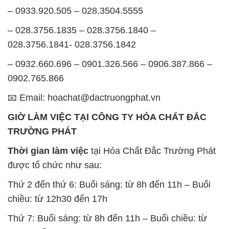
– 0932.660.696 – 0901.326.566 – 0906.387.866 –
0902.765.866
📧 Email: hoachat@dactruongphat.vn
GIỜ LÀM VIỆC TẠI CÔNG TY HÓA CHẤT ĐẮC
TRƯỜNG PHÁT
Thời gian làm việc
tại Hóa Chất Đắc Trường Phát
được tổ chức như sau:
Thứ 2 đến thứ 6: Buổi sáng: từ 8h đến 11h – Buổi
chiều: từ 12h30 đến 17h
Thứ 7: Buổi sáng: từ 8h đến 11h – Buổi chiều: từ
12h30 đến 16h
Chủ nhật: Nghỉ chủ nhật hàng tuần
Chúng tôi rất trân trọng thời gian và cam kết tuân
thủ giờ làm việc để đảm bảo sự hỗ trợ tốt nhất cho