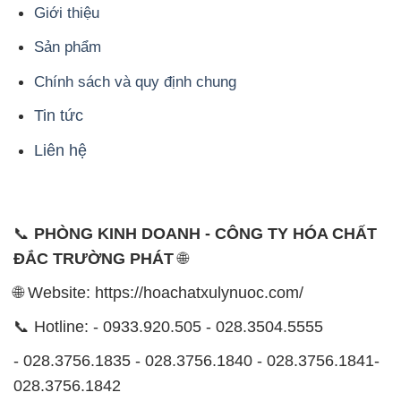
Tin tức
Liên hệ
📞
PHÒNG KINH DOANH - CÔNG TY HÓA CHẤT
ĐẮC TRƯỜNG PHÁT
🌐
🌐 Website: https://hoachatxulynuoc.com/
📞 Hotline: - 0933.920.505 - 028.3504.5555
- 028.3756.1835 - 028.3756.1840 - 028.3756.1841-
028.3756.1842
- 0932.660.696 - 0901.326.566 - 0906.387.866 -
0902.765.866
📧 Email: hoachat@dactruongphat.vn