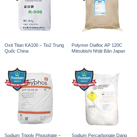
Oxit Titan KA100 – Tio2 Trung
Polymer Diafloc AP 120C
Quốc China
Mitsubishi Nhật Bản Japan
Sodium Tripoly Phosphate –
Sodium Percarbonate Dạng
STPP Prayphos Bỉ Belgium
Bột Trung Quốc China