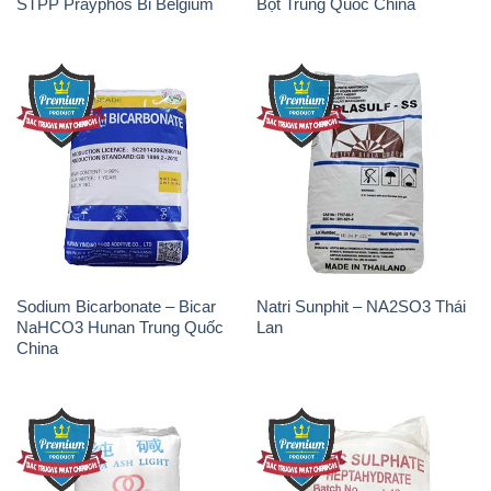
STPP Prayphos Bỉ Belgium
Bột Trung Quốc China
Sodium Bicarbonate – Bicar
Natri Sunphit – NA2SO3 Thái
NaHCO3 Hunan Trung Quốc
Lan
China