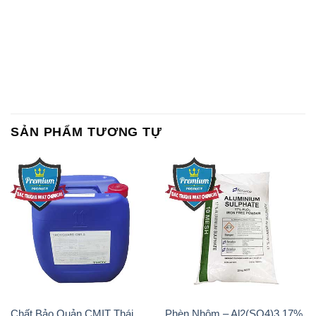
SẢN PHẨM TƯƠNG TỰ
Chất Bảo Quản CMIT Thái
Phèn Nhôm – Al2(SO4)3 17%