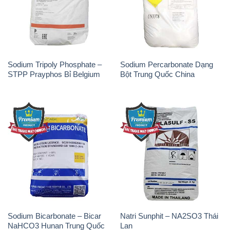
Sodium Tripoly Phosphate –
Sodium Percarbonate Dạng
STPP Prayphos Bỉ Belgium
Bột Trung Quốc China
Sodium Bicarbonate – Bicar
Natri Sunphit – NA2SO3 Thái
NaHCO3 Hunan Trung Quốc
Lan