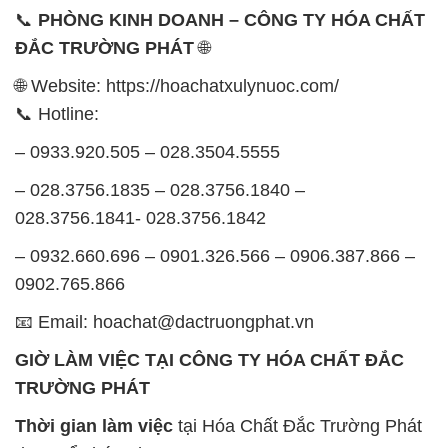
📞
PHÒNG KINH DOANH – CÔNG TY HÓA CHẤT
ĐẮC TRƯỜNG PHÁT
🌐
🌐 Website: https://hoachatxulynuoc.com/
📞 Hotline:
– 0933.920.505 – 028.3504.5555
– 028.3756.1835 – 028.3756.1840 –
028.3756.1841- 028.3756.1842
– 0932.660.696 – 0901.326.566 – 0906.387.866 –
0902.765.866
📧 Email: hoachat@dactruongphat.vn
GIỜ LÀM VIỆC TẠI CÔNG TY HÓA CHẤT ĐẮC
TRƯỜNG PHÁT
Thời gian làm việc
tại Hóa Chất Đắc Trường Phát