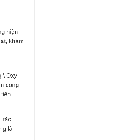
ng hiện
hát, khám
g \ Oxy
ển công
tiến.
 tác
ng là