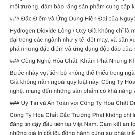
môi trường, đảm bảo rằng sản phẩm cung cấp kh
### Đặc Điểm và Ứng Dụng Hiện Đại của Nguyê
Hydrogen Dioxide Lỏng \ Oxy Già không chỉ là 
đại trong các ngành như y tế, dệt may, và sản 
phá những đặc điểm và ứng dụng độc đáo của n
### Công Nghệ Hóa Chất: Khám Phá Những Khả
Bước nhảy vọt tiến bộ không thể thiếu trong ng
Già không nằm ngoài quy luật này. Công Ty Hó
nghệ, mang đến những sản phẩm có khả năng và 
### Uy Tín và An Toàn với Công Ty Hóa Chất Đ
Công Ty Hóa Chất Đắc Trường Phát không chỉ là
đáng tin cậy đầu tiên tại Việt Nam. Cam kết an t
những giá trị cốt lõi, đồng hành cùng sự phát t