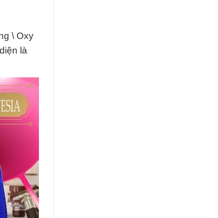
ng \ Oxy
diện là