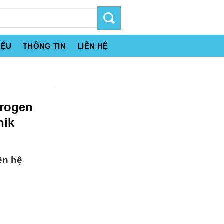
IỆU
THÔNG TIN
LIÊN HỆ
drogen
nik
ên hệ